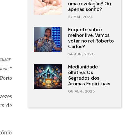
uma revelação? Ou
apenas sonho?
27 MAI., 2024
Enquete sobre
melhor live. Vamos
votar no rei Roberto
Carlos?
24 ABR., 2020
acusar
Mediunidade
idade."
olfativa: Os
Segredos dos
Porto
Aromas Espirituais
08 ABR., 2025
vezes
ts de
tónio