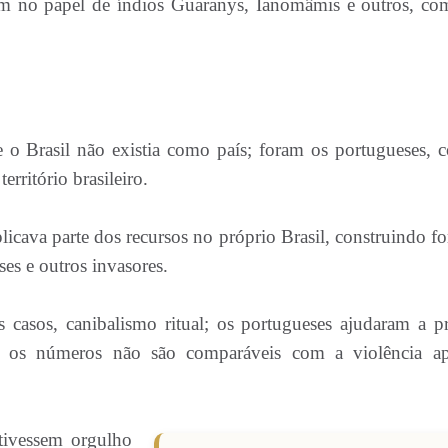
am no papel de índios Guaranys, Ianomâmis e outros, co
e o Brasil não existia como país; foram os portugueses, 
erritório brasileiro.
cava parte dos recursos no próprio Brasil, construindo for
ses e outros invasores.
 casos, canibalismo ritual; os portugueses ajudaram a pr
as os números não são comparáveis com a violência a
 tivessem orgulho