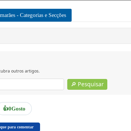
arães - Categorias e Secções
ubra outros artigos.
🔎 Pesquisar
👍
0
Gosto
ique para comentar