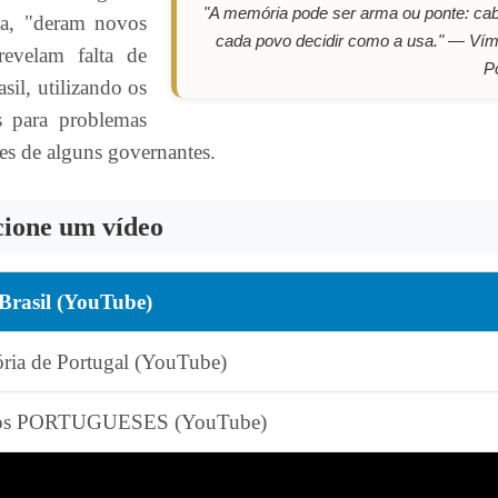
"A memória pode ser arma ou ponte: ca
ta, "deram novos
cada povo decidir como a usa."
— Vím
evelam falta de
P
il, utilizando os
s para problemas
es de alguns governantes.
cione um vídeo
 Brasil (YouTube)
ria de Portugal (YouTube)
e os PORTUGUESES (YouTube)