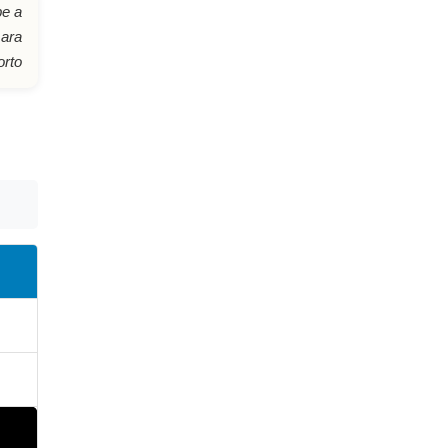
be a
ara
orto