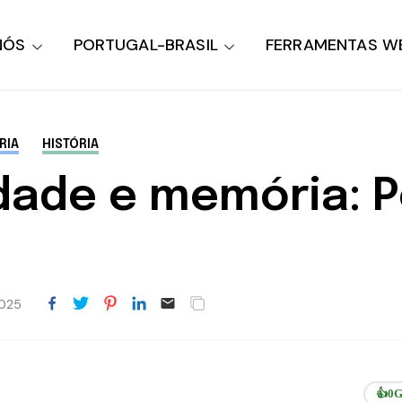
NÓS
PORTUGAL-BRASIL
FERRAMENTAS W
RIA
HISTÓRIA
idade e memória: P
025
👍
0
G