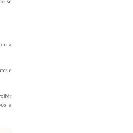
mo se
com a
tes e
oibir
pós a