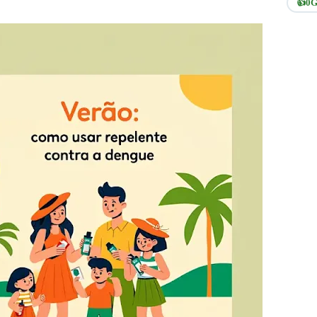
👍
0
G