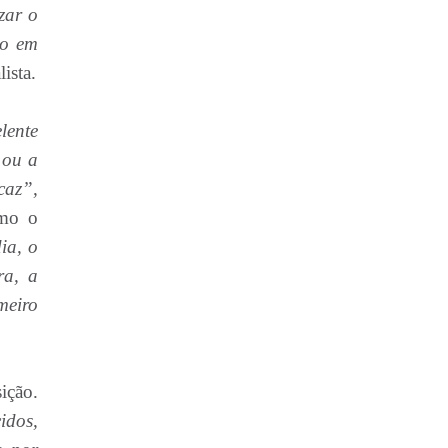
izar o
ão em
ista.
lente
 ou a
caz”,
omo o
ia, o
ra, a
meiro
ição.
idos,