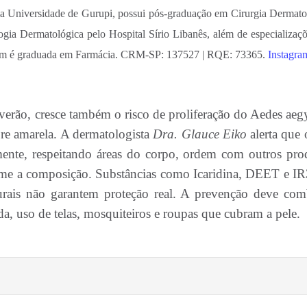
 Universidade de Gurupi, possui pós-graduação em Cirurgia Dermato
ogia Dermatológica pelo Hospital Sírio Libanês, além de especializaç
mbém é graduada em Farmácia. CRM-SP: 137527 | RQE: 73365.
Instagra
erão, cresce também o risco de proliferação do Aedes aegy
re amarela. A dermatologista
Dra. Glauce Eiko
alerta que
amente, respeitando áreas do corpo, ordem com outros pro
orme a composição. Substâncias como Icaridina, DEET e I
urais não garantem proteção real. A prevenção deve com
a, uso de telas, mosquiteiros e roupas que cubram a pele.