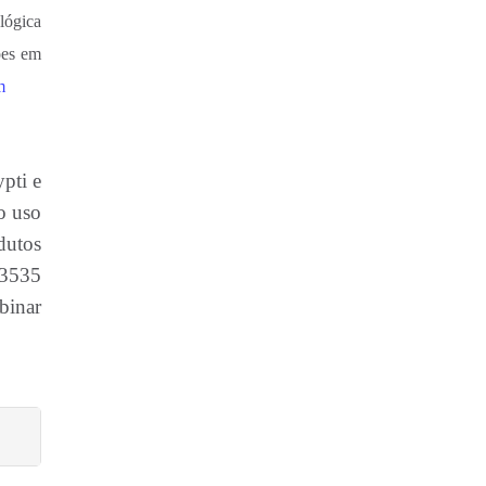
lógica
ões em
m
pti e
 o uso
dutos
R3535
binar