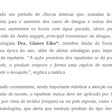
ndo um período de chuvas intensas que, somadas às 
lerta para o aumento dos casos de dengue e outras do
vas aumentam os locais com água parada, ideais p
e vida do Aedes aegypti, principal transmissor da dengue, 
ologista
Dra. Glauce Eiko*,
membro titular da Soci
ssa época do ano, além de adotar estratégias para impe
 de repelente.
“A ação protetora dos repelentes se dá p
 pele, o produto evapora e forma uma espécie de nuv
ele o mosquito”,
explica a médica.
lizado corretamente, sendo importante redobrar a atenção na
ito de nuvem, o repelente nunca deve ser aplicado por 
 por cima de tecidos (roupas) ou na pele exposta, como r
matologista, que alerta que nenhum produto do tipo dev