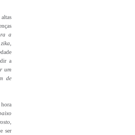
altas
enças
ara a
zika,
edade
dir a
or um
em de
 hora
baixo
osto,
e ser