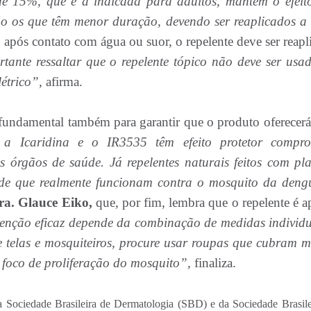
 15%, que é a indicada para adultos, mantêm o efeit
ão os que têm menor duração, devendo ser reaplicados a
 após contato com água ou suor, o repelente deve ser reapl
ante ressaltar que o repelente tópico não deve ser usa
létrico”,
afirma.
 fundamental também para garantir que o produto oferecer
a Icaridina e o IR3535 têm efeito protetor compr
s órgãos de saúde. Já repelentes naturais feitos com pla
 de que realmente funcionam contra o mosquito da deng
ra. Glauce Eiko,
que, por fim, lembra que o repelente é a
enção eficaz depende da combinação de medidas individu
e telas e mosquiteiros, procure usar roupas que cubram m
l foco de proliferação do mosquito”,
finaliza.
da Sociedade Brasileira de Dermatologia (SBD) e da Sociedade Brasile