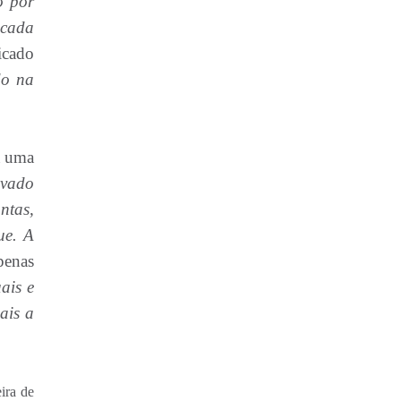
o por
 cada
icado
do na
á uma
ovado
ntas,
ue. A
penas
ais e
ais a
ira de