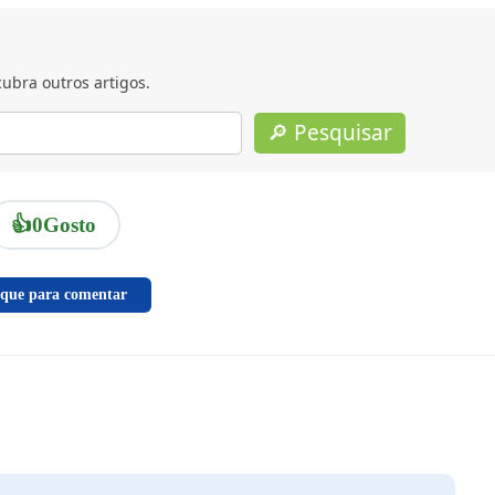
ubra outros artigos.
🔎 Pesquisar
👍
0
Gosto
ique para comentar