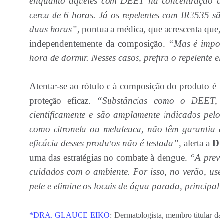
enquanto aqueles com DEET na concentração de
cerca de 6 horas. Já os repelentes com IR3535 s
duas horas”,
pontua a médica, que acrescenta que,
independentemente da composição.
“Mas é import
hora de dormir. Nesses casos, prefira o repelente e
Atentar-se ao rótulo e à composição do produto é
proteção eficaz.
“Substâncias como o DEET, 
cientificamente e são amplamente indicados pelo
como citronela ou melaleuca, não têm garantia
eficácia desses produtos não é testada”,
alerta a
D
uma das estratégias no combate à dengue.
“A prev
cuidados com o ambiente. Por isso, no verão, us
pele e elimine os locais de água parada, principa
*DRA. GLAUCE EIKO
: Dermatologista, membro titular 