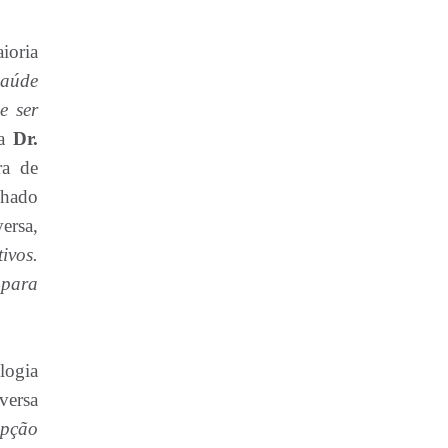
ioria
aúde
e ser
ta
Dr.
ra de
nhado
ersa,
ivos.
 para
logia
versa
epção