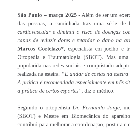
São Paulo – março 2025
- Além de ser um exerc
das pessoas, a caminhada traz uma série de b
cardiovascular e diminui o risco de doenças com
capaz de reduzir dores e retardar o dano na ar
Marcos Cortelazo*,
especialista em joelho e t
Ortopedia e Traumatologia (SBOT). Mas uma 
popularida nas redes sociais e conquistado adept
realizada na esteira.
“E andar de costas na esteira
A prática é recomendada especialmente em três situ
a prática de certos esportes”,
diz o médico.
Segundo o ortopedista
Dr. Fernando Jorge,
mem
(SBOT) e Mestre em Biomecânica do aparelho 
contribui para melhorar a coordenação, postura e e