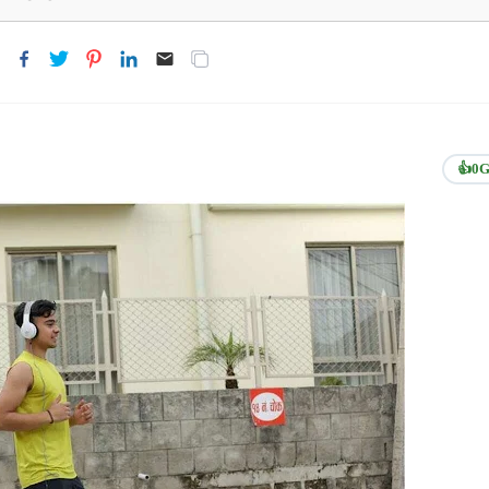
👍
0
G