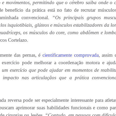
o e movimentos, permitindo que o cérebro saiba onde o 
 benefício da prática está no fato de recrutar músculo
caminhada convencional.
“Os principais grupos muscu
os isquiotibiais, glúteos e músculos estabilizadores da lo
quadríceps, os músculos do core, como abdômen e lomba
cos Cortelazo.
almente das pernas, é
cientificamente comprovada
, assim
 exercício pode melhorar a coordenação motora e ajud
 um exercício que pode ajudar em momentos de reabilit
impacto nas articulaçãos que a prática convencion
da reversa pode ser especialmente interessante para atleta
 buscam aprimorar suas habilidades funcionais e como par
de cirurgias ou lesões.
“Contudo, em pessoas com dificul