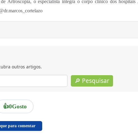
de Artroscopia, o especialista integra o corpo clínico dos hospitais 
 @dr.marcos_cortelazo
ubra outros artigos.
🔎 Pesquisar
👍
0
Gosto
ique para comentar