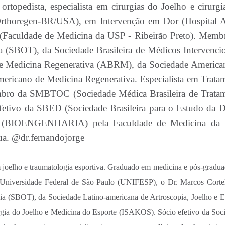
ortopedista, especialista em cirurgias do Joelho e cirurgi
rthoregen-BR/USA), em Intervenção em Dor (Hospital A
 (Faculdade de Medicina da USP - Ribeirão Preto). Memb
a (SBOT), da Sociedade Brasileira de Médicos Intervencio
e Medicina Regenerativa (ABRM), da Sociedade America
ricano de Medicina Regenerativa. Especialista em Trata
bro da SMBTOC (Sociedade Médica Brasileira de Trata
tivo da SBED (Sociedade Brasileira para o Estudo da D
or (BIOENGENHARIA) pela Faculdade de Medicina da
atua. @dr.fernandojorge
em joelho e traumatologia esportiva. Graduado em medicina e pós-gradu
na/Universidade Federal de São Paulo (UNIFESP), o Dr. Marcos Corte
ia (SBOT), da Sociedade Latino-americana de Artroscopia, Joelho e E
rgia do Joelho e Medicina do Esporte (ISAKOS). Sócio efetivo da Soc