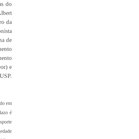
as do
lbert
ro da
nista
na de
mento
mento
or) e
 USP.
ado em
lazo é
sporte
iedade