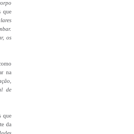
corpo
s que
lares
mbar.
r, os
 como
ar na
ação,
al de
s que
te da
dades