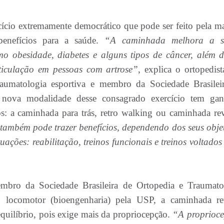
ício extremamente democrático que pode ser feito pela ma
enefícios para a saúde.
“A caminhada melhora a s
o obesidade, diabetes e alguns tipos de câncer, além d
ticulação em pessoas com artrose”
, explica o ortopedis
raumatologia esportiva e membro da Sociedade Brasilei
nova modalidade desse consagrado exercício tem ga
os: a caminhada para trás, retro walking ou caminhada rev
 também pode trazer benefícios, dependendo dos seus objet
ações: reabilitação, treinos funcionais e treinos voltados
bro da Sociedade Brasileira de Ortopedia e Traumato
locomotor (bioengenharia) pela USP, a caminhada re
quilíbrio, pois exige mais da propriocepção.
“A proprioc