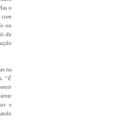
Mas o
s com
io ou
is da
zação
as na
s.
“É
venir
iente
tas e
nando