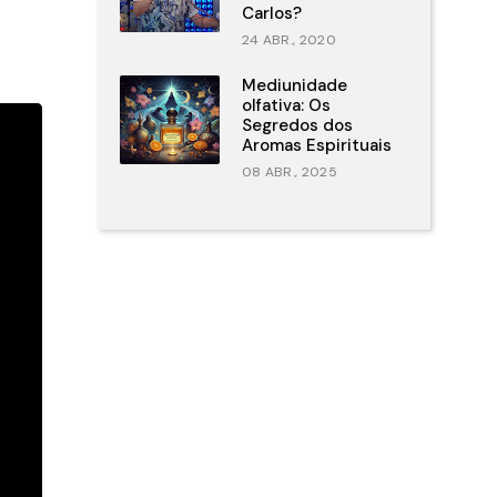
Carlos?
24 ABR., 2020
Mediunidade
olfativa: Os
Segredos dos
Aromas Espirituais
08 ABR., 2025