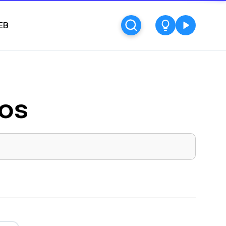
EB
cos