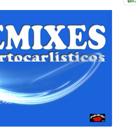
👍
0
G