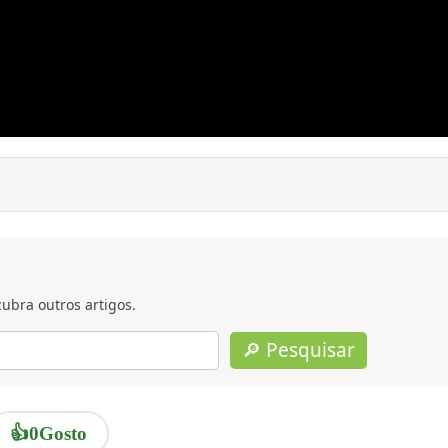
ubra outros artigos.
🔎 Pesquisar
👍
0
Gosto