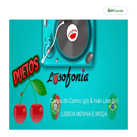
👍
0
Gosto