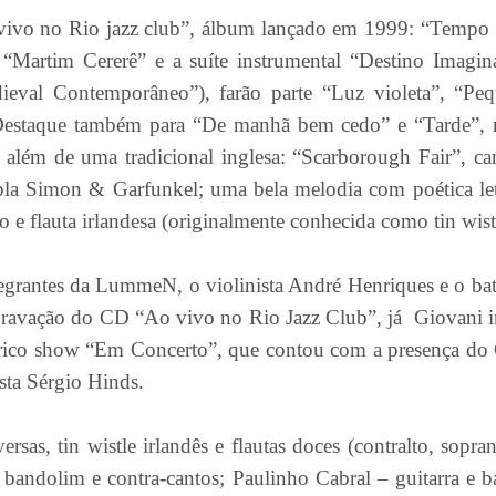
 vivo no Rio jazz club”, álbum lançado em 1999: “Tempo
l “Martim Cererê” e a suíte instrumental “Destino Imagi
ieval Contemporâneo”), farão parte “Luz violeta”, “P
 Destaque também para “De manhã bem cedo” e “Tarde”,
lém de uma tradicional inglesa: “Scarborough Fair”, ca
upla Simon & Garfunkel; uma bela melodia com poética le
o e flauta irlandesa (originalmente conhecida como tin wist
tegrantes da LummeN, o violinista André Henriques e o ba
ravação do CD “Ao vivo no Rio Jazz Club”, já Giovani 
órico show “Em Concerto”, que contou com a presença do 
ista Sérgio Hinds.
sas, tin wistle irlandês e flautas doces (contralto, sopra
 bandolim e contra-cantos; Paulinho Cabral – guitarra e b