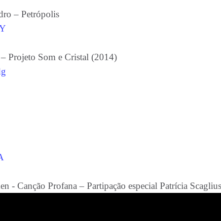
o – Petrópolis
GY
– Projeto Som e Cristal (2014)
dg
A
en
-
Canção Profana –
Partipação especial Patrícia Scaglius