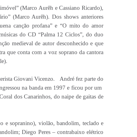
 imóvel” (Marco Aurêh e Cassiano Ricardo),
nário” (Marco Aurêh). Dos shows anteriores
equena canção profana” e “O mito do amor
 músicas do CD “Palma 12 Ciclos”, do duo
nção medieval de autor desconhecido e que
tra que conta com a voz soprano da cantora
le).
terista Giovani Vicenzo. André fez parte do
ingressou na banda em 1997 e ficou por um
Coral dos Canarinhos, do naipe de gaitas de
no e sopranino), violão, bandolim, teclado e
andolim; Diego Peres – contrabaixo elétrico