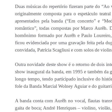
Duas músicas do repertório fizeram parte do “Ao
originalmente composta para o espetáculo teatra
apresentados pela banda (“Em concerto” e “Med
romântico”, todas compostas por Marco Aurêh.
homônimo formado por Aurêh e Paulo Loureiro, a
ficou evidenciada por uma gravação feita pela d
convidada, Patrícia Scagliusi e com solos de violin
Outra novidade deste show é o retorno de dois in
show inaugural da banda, em 1995 e também da g
longo tempo, tendo participado inclusive do hist
fole da Banda Marcial Wolney Aguiar e do guitarr
A banda conta com Aurêh no vocal, flautas transver
gaita de boca; André Henriques – violino, violão,