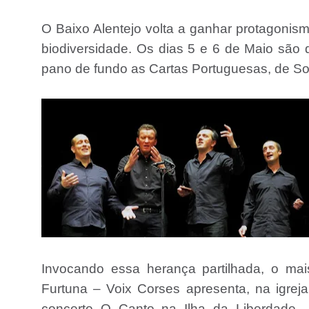
O Baixo Alentejo volta a ganhar protagonism
biodiversidade. Os dias 5 e 6 de Maio são
pano de fundo as Cartas Portuguesas, de Sor
Invocando essa herança partilhada, o ma
Furtuna – Voix Corses apresenta, na igrej
concerto O Canto na Ilha da Liberdade. J