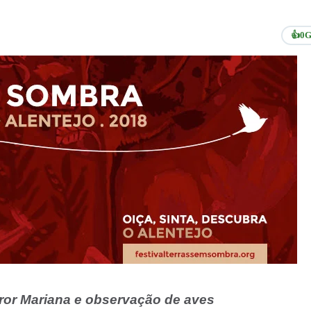
👍
0
G
oror Mariana e observação de aves