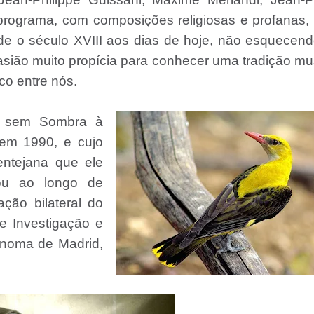
programa, com composições religiosas e profanas
sde o século XVIII aos dias de hoje, não esquecen
sião muito propícia para conhecer uma tradição mu
co entre nós.
as sem Sombra à
 em 1990, e cujo
entejana que ele
dou ao longo de
ação bilateral do
de Investigação e
ónoma de Madrid,