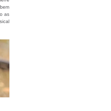
, bem
do as
sical