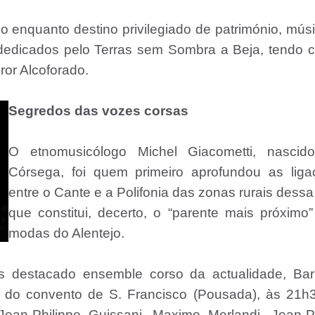
o enquanto destino privilegiado de património, mús
 dedicados pelo Terras sem Sombra a Beja, tendo
or Alcoforado.
Segredos das vozes corsas
O etnomusicólogo Michel Giacometti, nascid
Córsega, foi quem primeiro aprofundou as liga
entre o Cante e a Polifonia das zonas rurais dessa 
que constitui, decerto, o “parente mais próximo
modas do Alentejo.
is destacado ensemble corso da actualidade, Bar
a do convento de S. Francisco (Pousada), às 21h
ean-Philippe Guissani, Maxime Merlandi, Jean-Pi