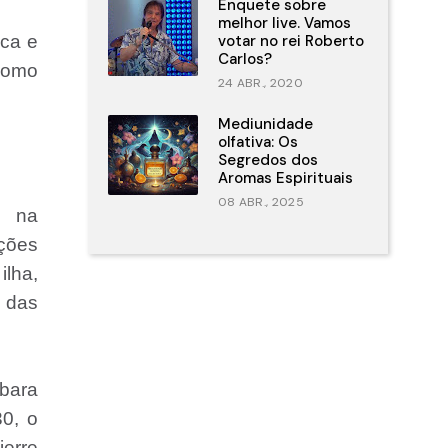
Enquete sobre
melhor live. Vamos
ica e
votar no rei Roberto
Carlos?
 como
24 ABR., 2020
Mediunidade
olfativa: Os
Segredos dos
Aromas Espirituais
08 ABR., 2025
o na
ções
ilha,
” das
bara
30, o
erre