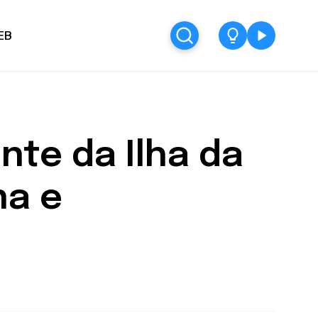
EB
nte da Ilha da
na e