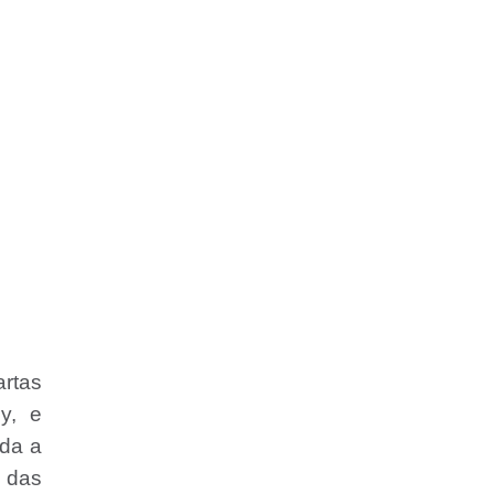
artas
y, e
ada a
o das