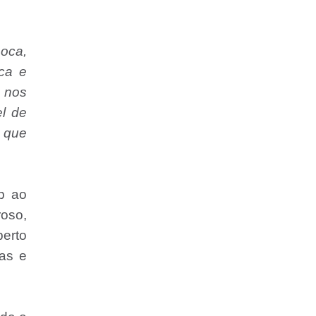
poca,
ica e
s nos
el de
, que
op ao
roso,
berto
xas e