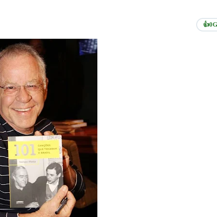
👍
0
G