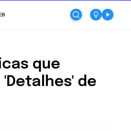
EB
sicas que
 'Detalhes' de