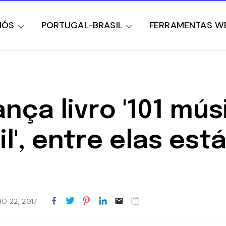
NÓS
PORTUGAL-BRASIL
FERRAMENTAS W
nça livro '101 mú
l', entre elas está
O 22, 2017