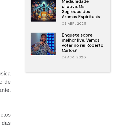
Mediunidade
olfativa: Os
Segredos dos
Aromas Espirituais
08 ABR., 2025
Enquete sobre
melhor live. Vamos
votar no rei Roberto
Carlos?
24 ABR., 2020
úsica
do de
ante,
ectos
 das