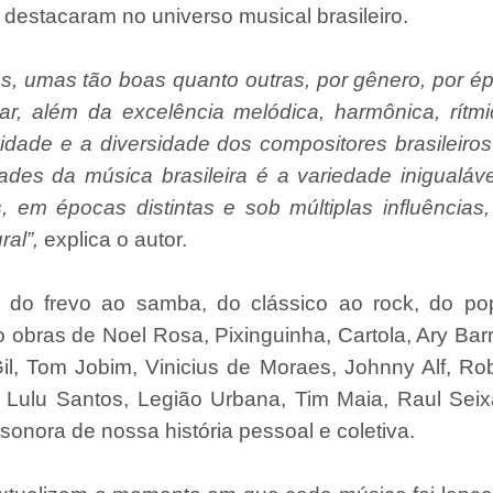
destacaram no universo musical brasileiro.
s, umas tão boas quanto outras, por gênero, por é
ar, além da excelência melódica, harmônica, rítm
ividade e a diversidade dos compositores brasileiro
des da música brasileira é a variedade inigualáv
s, em épocas distintas e sob múltiplas influências
ral”,
explica o autor.
Vai do frevo ao samba, do clássico ao rock, do p
o obras de Noel Rosa, Pixinguinha, Cartola, Ary Bar
il, Tom Jobim, Vinicius de Moraes, Johnny Alf, Ro
e, Lulu Santos, Legião Urbana, Tim Maia, Raul Sei
sonora de nossa história pessoal e coletiva.