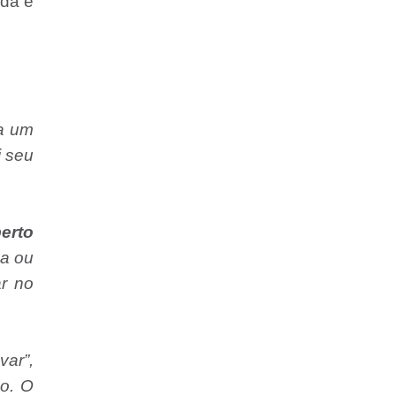
ada e
a um
i seu
erto
da ou
ar no
var”,
ho. O