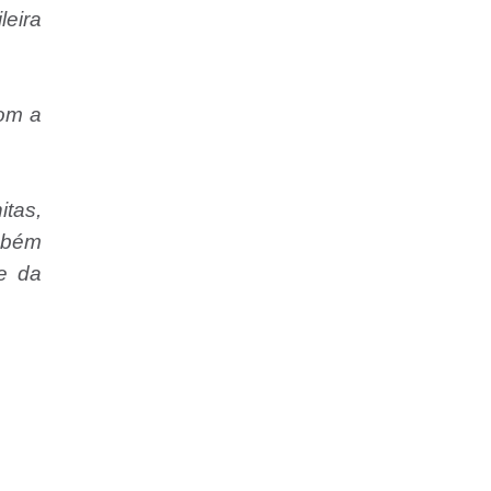
leira
om a
tas,
mbém
e da