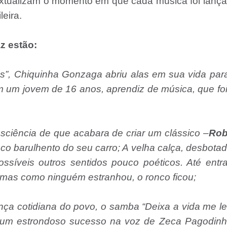
extualizam o momento em que cada música foi lanç
eira.
az estão:
”, Chiquinha Gonzaga abriu alas em sua vida par
 um jovem de 16 anos, aprendiz de música, que fo
nsciência de que acabara de criar um clássico –
Rob
co barulhento do seu carro; A velha calça, desbota
ssíveis outros sentidos pouco poéticos. Até entr
 mas como ninguém estranhou, o ronco ficou;
nça cotidiana do povo, o samba “Deixa a vida me le
ou um estrondoso sucesso na voz de Zeca Pagodin