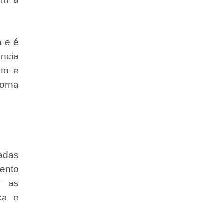
a e é
ência
to e
torna
madas
ento
r as
ca e