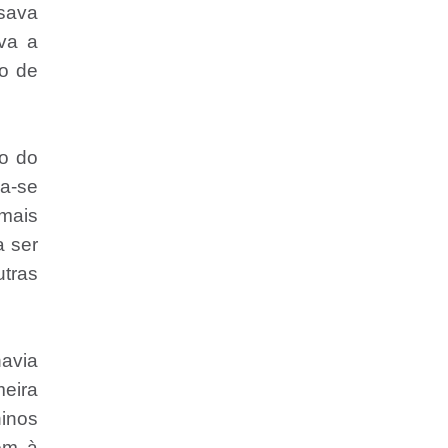
nsava
ava a
to de
ão do
a-se
 mais
a ser
utras
havia
meira
ninos
bém à