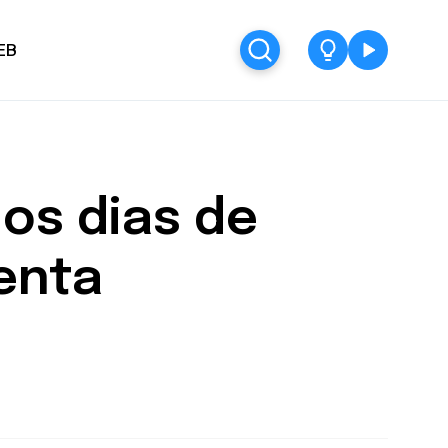
EB
nos dias de
menta