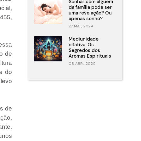
Sonhar com alguém
da família pode ser
cial,
uma revelação? Ou
1455,
apenas sonho?
27 MAI., 2024
Mediunidade
essa
olfativa: Os
Segredos dos
to de
Aromas Espirituais
itura
08 ABR., 2025
os do
elevo
os de
ição,
ante,
lunos