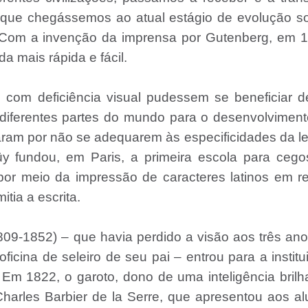
 que chegássemos ao atual estágio de evolução so
tual. Com a invenção da imprensa por Gutenberg, em 
a mais rápida e fácil.
com deficiência visual pudessem se beneficiar d
m diferentes partes do mundo para o desenvolvimen
aram por não se adequarem às especificidades da le
aüy fundou, em Paris, a primeira escola para ceg
por meio da impressão de caracteres latinos em r
tia a escrita.
809-1852) – que havia perdido a visão aos três an
cina de seleiro de seu pai – entrou para a institu
Em 1822, o garoto, dono de uma inteligência brilh
harles Barbier de la Serre, que apresentou aos a