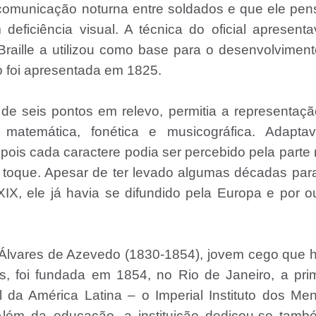
comunicação noturna entre soldados e que ele pe
deficiência visual. A técnica do oficial apresent
raille a utilizou como base para o desenvolvimen
o foi apresentada em 1825.
de seis pontos em relevo, permitia a representaç
matemática, fonética e musicográfica. Adaptav
, pois cada caractere podia ser percebido pela parte
toque. Apesar de ter levado algumas décadas par
XIX, ele já havia se difundido pela Europa e por o
é Álvares de Azevedo (1830-1854), jovem cego que 
, foi fundada em 1854, no Rio de Janeiro, a pri
 da América Latina – o Imperial Instituto dos Me
 Além da educação, a instituição dedicou-se tam