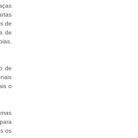
aças
artas
os de
ma de
ias,
o de
onais
is o
, mas
 para
os os