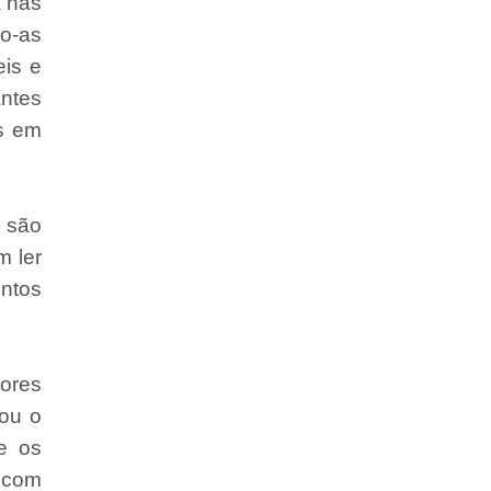
a nas
do-as
eis e
antes
as em
 são
 ler
entos
tores
 ou o
e os
r com