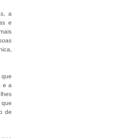
s, a
as e
 mais
ssoas
nica,
 que
s e a
 lhes
, que
vo de