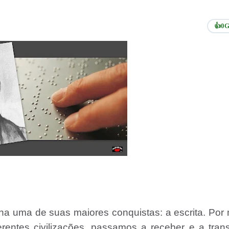
👍
0
G
ha uma de suas maiores conquistas: a escrita. Por
rentes civilizações, passamos a receber e a trans