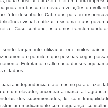
, nada substitui o prazer de ter uma obra impress
s páginas em busca de novas revelações ou voltan
ue já foi descoberto. Cabe aos pais ou responsáv
eficiência visual a utilizar o sistema e aos govern
retize. Caso contrário, estaremos transformando-
m sendo largamente utilizados em muitos países,
rmazenamento e permitem que pessoas cegas possam
momento. Entretanto, o alto custo desses equipam
os cidadãos.
o para a independência e até mesmo para o lazer, fa
a em um elevador, encontrar a marca, a fragrância
ôndolas dos supermercados, ler com tranquilidad
ministrar um medicamento com segurança, consulta