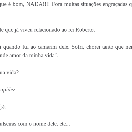
que é bom, NADA!!!! Fora muitas situações engraçadas q
e que já viveu relacionado ao rei Roberto.
quando fui ao camarim dele. Sofri, chorei tanto que ne
rande amor da minha vida".
sua vida?
tupidez
.
m, cite exemplo(s):
ulseiras com o nome dele, etc...