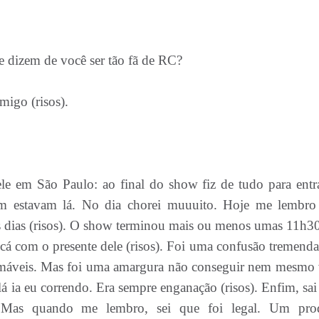
ue dizem de você ser tão fã de RC?
igo (risos).
e em São Paulo: ao final do show fiz de tudo para entr
ém estavam lá. No dia chorei muuuito. Hoje me lembr
s dias (risos). O show terminou mais ou menos umas 11h3
 cá com o presente dele (risos). Foi uma confusão tremenda
o amáveis. Mas foi uma amargura não conseguir nem mesmo 
lá ia eu correndo. Era sempre enganação (risos). Enfim, sai
! Mas quando me lembro, sei que foi legal. Um pro