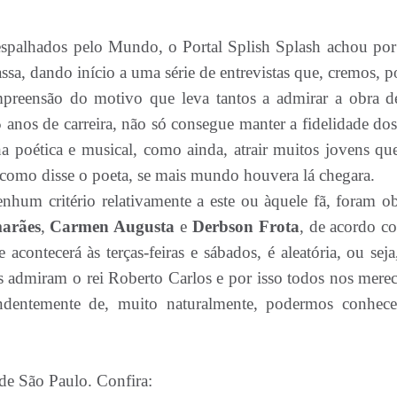
 espalhados pelo Mundo, o Portal Splish Splash achou po
passa, dando início a uma série de entrevistas que, cremos, 
preensão do motivo que leva tantos a admirar a obra 
anos de carreira, não só consegue manter a fidelidade dos
a poética e musical, como ainda, atrair muitos jovens qu
, como disse o poeta, se mais mundo houvera lá chegara.
enhum critério relativamente a este ou àquele fã, foram ob
arães
,
Carmen Augusta
e
Derbson Frota
, de acordo c
ontecerá às terças-feiras e sábados, é aleatória, ou seja
s admiram o rei Roberto Carlos e por isso todos nos mere
ndentemente de, muito naturalmente, podermos conhec
 de São Paulo. Confira: