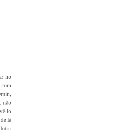
ar no
o com
0min,
, não
vê-lo
 de lá
dutor