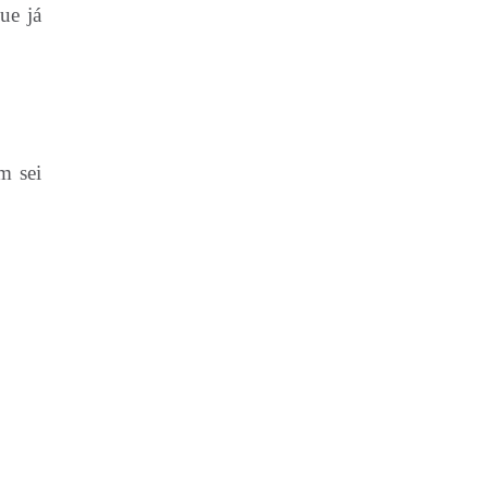
ue já
m sei