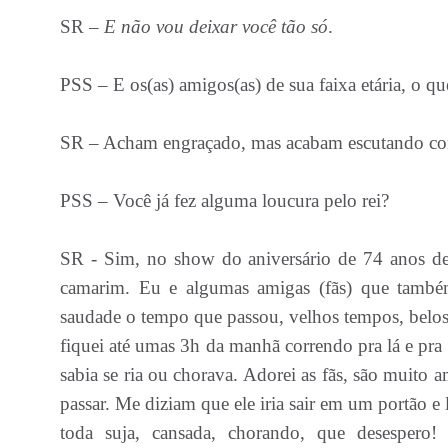
SR –
E não vou deixar você tão só
.
PSS – E os(as) amigos(as) de sua faixa etária, o q
SR – Acham engraçado, mas acabam escutando com
PSS – Você já fez alguma loucura pelo rei?
SR - Sim, no show do aniversário de 74 anos del
camarim. Eu e algumas amigas (fãs) que tamb
saudade o tempo que passou, velhos tempos, belo
fiquei até umas 3h da manhã correndo pra lá e pra
sabia se ria ou chorava. Adorei as fãs, são muit
passar. Me diziam que ele iria sair em um portão e 
toda suja, cansada, chorando, que desespero