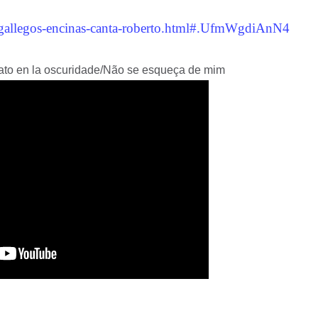
e-gallegos-encinas-canta-roberto.html#.UfmWgdiAnN4
ato en la oscuridade/Não se esqueça de mim