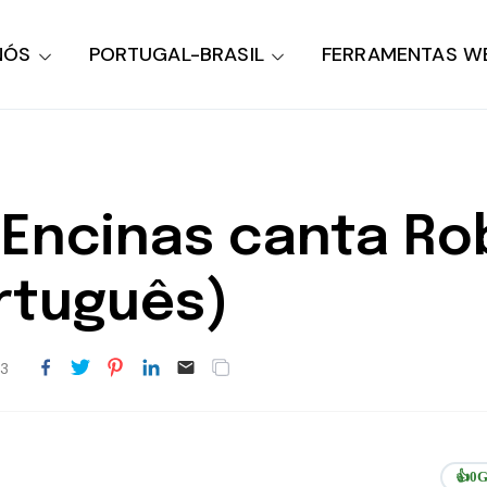
NÓS
PORTUGAL-BRASIL
FERRAMENTAS W
 Encinas canta Ro
rtuguês)
13
👍
0
G