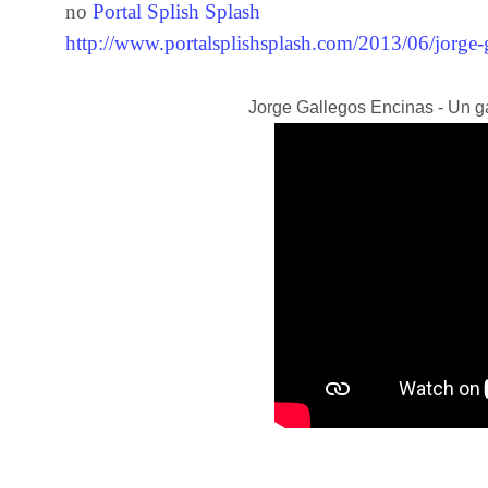
no
Portal Splish Splash
http://www.portalsplishsplash.com/2013/06/jorg
Jorge Gallegos Encinas - Un g