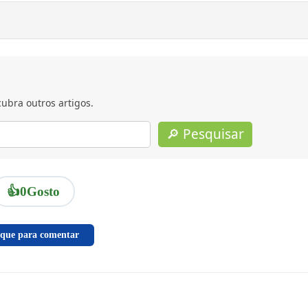
ubra outros artigos.
🔎 Pesquisar
👍
0
Gosto
ique para comentar