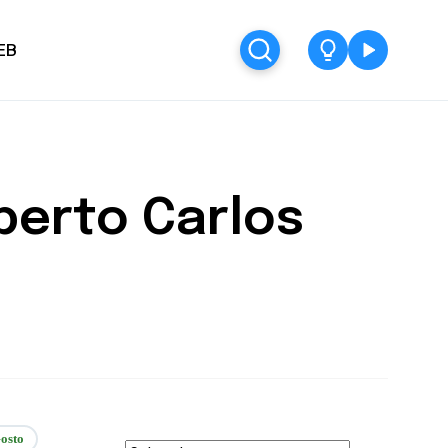
EB
berto Carlos
osto