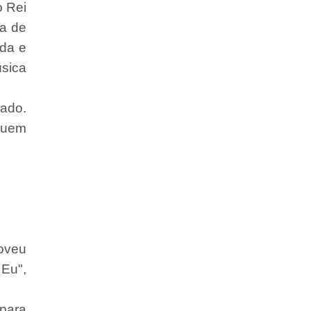
o Rei
ma de
nda e
úsica
ado.
Quem
moveu
 Eu",
 para