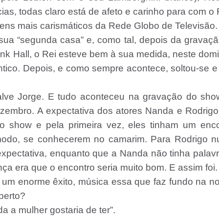
ias, todas claro está de afeto e carinho para com o 
ens mais carismáticos da Rede Globo de Televisão
ua “segunda casa” e, como tal, depois da gravaç
ank Hall, o Rei esteve bem à sua medida, neste dom
ântico. Depois, e como sempre acontece, soltou-se e
Salve Jorge. E tudo aconteceu na gravação do sho
ezembro. A expectativa dos atores Nanda e Rodrig
o show e pela primeira vez, eles tinham um enco
modo, se conhecerem no camarim. Para Rodrigo n
expectativa, enquanto que a Nanda não tinha palav
nça era que o encontro seria muito bom. E assim foi.
o um enorme êxito, música essa que faz fundo na n
berto?
a a mulher gostaria de ter”.