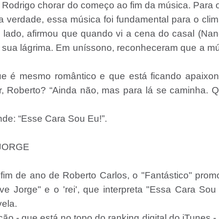
 Rodrigo chorar do começo ao fim da música. Para 
 na verdade, essa música foi fundamental para o cli
 lado, afirmou que quando vi a cena do casal (Na
a sua lágrima. Em uníssono, reconheceram que a m
que é mesmo romântico e que está ficando apaixon
 Roberto? “Ainda não, mas para lá se caminha. 
nde: “Esse Cara Sou Eu!”.
 JORGE
fim de ano de Roberto Carlos, o "Fantástico" pro
e Jorge" e o 'rei', que interpreta "Essa Cara Sou
ela.
ão - que está no topo do ranking digital do iTunes -