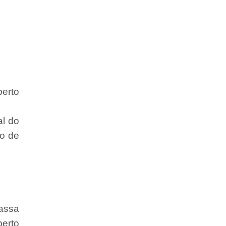
erto
al do
o de
passa
erto