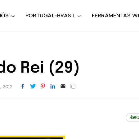
NÓS
PORTUGAL-BRASIL
FERRAMENTAS W
do Rei (29)
 2012
👍
0
G