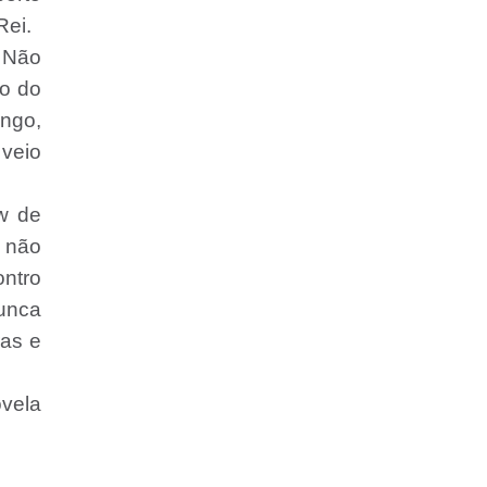
Rei.
. Não
ão do
ingo,
 veio
w de
o não
ntro
unca
ras e
ovela