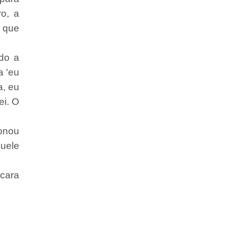
ro, a
u que
do a
a 'eu
a, eu
ei. O
onou
quele
 cara