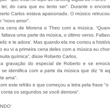
 ter, do cara que eu tento ser”. Durante o encont
oberto Carlos estava apaixonado. O músico retruco
m "novo amor".
eira cena de Morena e Theo com a música. “Quan
, faltava uma parte da música, o último verso. Faltav
feliz e te adora'. Mas quando ela me contou a históri
do eu vi a primeira cena deles com a música eu chor
uita química”, disse Roberto Carlos.
ia a gravação do especial de Roberto e se emoci
se identifica com a parte da música que diz “é a
 te ama".
com este refrão e que começou a letra pela frase "o
 conta os segundos se você demora".
ANDO’