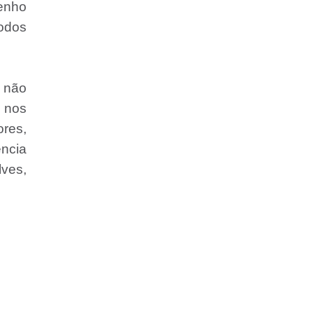
Tenho
odos
e não
 nos
ores,
ncia
ves,