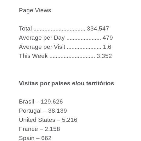
Page Views
Total ................................. 334,547
Average per Day ...................... 479
Average per Visit ...................... 1.6
This Week ............................. 3,352
Visitas por países e/ou territórios
Brasil – 129.626
Portugal – 38.139
United States – 5.216
France – 2.158
Spain – 662