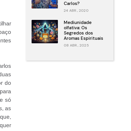
Carlos?
24 ABR., 2020
Mediunidade
lhar
olfativa: Os
paço
Segredos dos
Aromas Espirituais
ntes
08 ABR., 2025
rlos
duas
or do
para
ue só
s, as
 que,
lquer