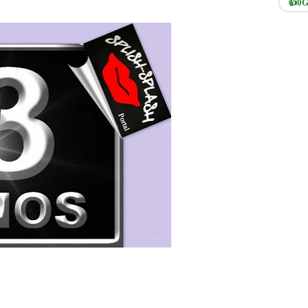
👍
0
G