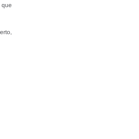
 que
erto,