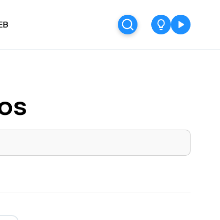
EB
nos