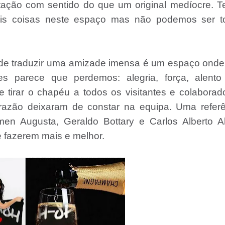
tação com sentido do que um original medíocre. 
ais coisas neste espaço mas não podemos ser t
 de traduzir uma amizade imensa é um espaço ond
s parece que perdemos: alegria, força, alento
tirar o chapéu a todos os visitantes e colaborad
 razão deixaram de constar na equipa. Uma referê
en Augusta, Geraldo Bottary e Carlos Alberto Al
 fazerem mais e melhor.