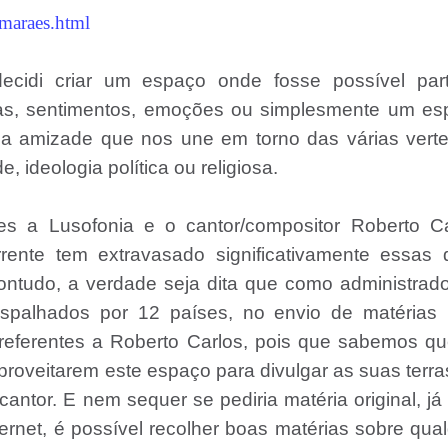
imaraes.html
cidi criar um espaço onde fosse possível parti
ras, sentimentos, emoções ou simplesmente um es
a amizade que nos une em torno das várias verte
 ideologia política ou religiosa.
res a Lusofonia e o cantor/compositor Roberto Ca
rente tem extravasado significativamente essas 
Contudo, a verdade seja dita que como administrad
espalhados por 12 países, no envio de matérias 
referentes a Roberto Carlos, pois que sabemos q
roveitarem este espaço para divulgar as suas terra
cantor. E nem sequer se pediria matéria original, já
ternet, é possível recolher boas matérias sobre qua