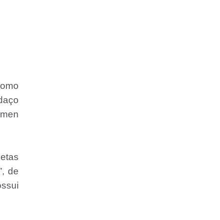
 como
daço
armen
etas
, de
ossui