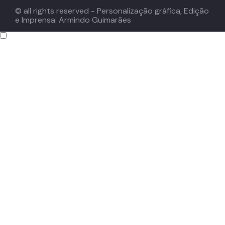
© all rights reserved - Personalização gráfica, Edição
e Imprensa: Armindo Guimarães