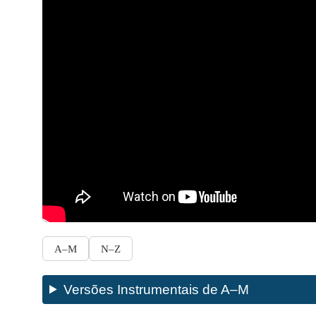
A–M
N–Z
Versões Instrumentais de A–M