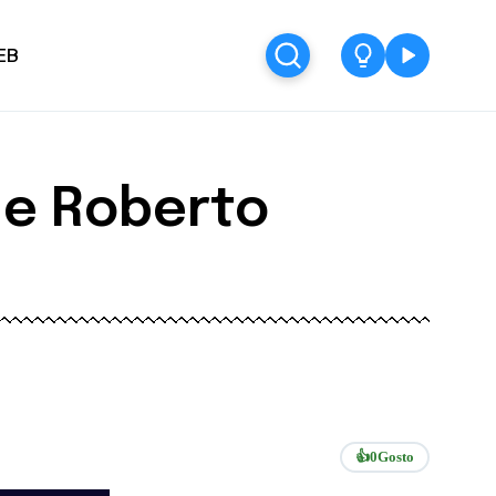
EB
de Roberto
👍
0
Gosto