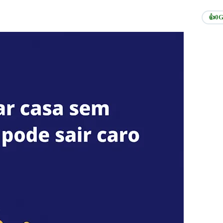
👍
0
G