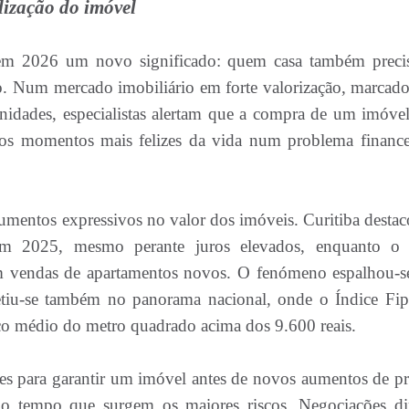
lização do imóvel
em 2026 um novo significado: quem casa também preci
ato. Num mercado imobiliário em forte valorização, marcado
unidades, especialistas alertam que a compra de um imóve
s momentos mais felizes da vida num problema finance
aumentos expressivos no valor dos imóveis. Curitiba destac
 2025, mesmo perante juros elevados, enquanto o 
m vendas de apartamentos novos. O fenómeno espalhou-s
letiu-se também no panorama nacional, onde o Índice Fi
o médio do metro quadrado acima dos 9.600 reais.
sões para garantir um imóvel antes de novos aumentos de pr
 o tempo que surgem os maiores riscos. Negociações dir