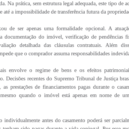
da. Na prática, sem estrutura legal adequada, este tipo de 
 e até a impossibilidade de transferência futura da proprieda
eixou de ser apenas uma formalidade opcional. A atuaç
da documentação do imóvel, verificação de pendências fis
aliação detalhada das cláusulas contratuais. Além dis
e impede que o comprador assuma responsabilidades indevid
ais envolve o regime de bens e os efeitos patrimonia
o. Decisões recentes do Supremo Tribunal de Justiça brasi
 as prestações de financiamentos pagas durante o casa
, mesmo quando o imóvel está apenas em nome de u
do individualmente antes do casamento poderá ser parcial
es tenham sido pagas durante a vida conjugal. Por esse mo