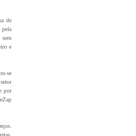
sa de
 pela
l sem
iro e
ou-se
setor
e por
peZap
eços.
etas,