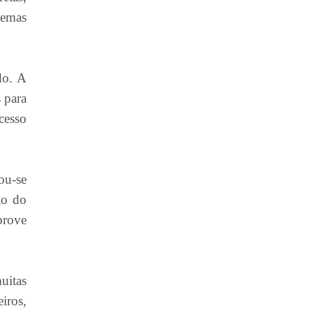
lemas
do. A
 para
cesso
ou-se
ão do
prove
uitas
iros,