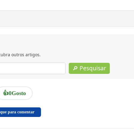
ubra outros artigos.
🔎 Pesquisar
👍
0
Gosto
ique para comentar