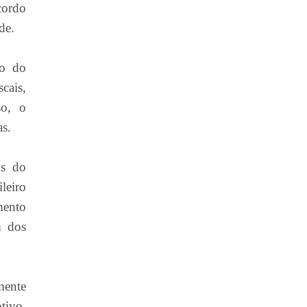
acordo
de.
ão do
cais,
so, o
as.
is do
leiro
mento
m dos
mente
tivo,