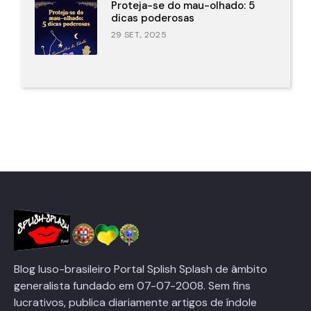
Proteja-se do mau-olhado: 5
dicas poderosas
29 SET., 2025
Blog luso-brasileiro Portal Splish Splash de âmbito
generalista fundado em 07-07-2008. Sem fins
lucrativos, publica diariamente artigos de índole