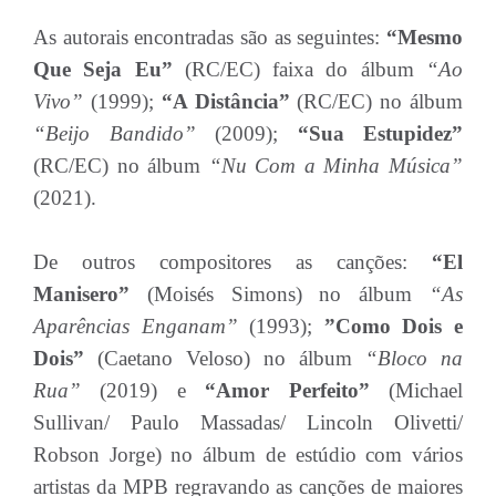
As autorais encontradas são as seguintes:
“Mesmo
Que Seja Eu”
(RC/EC) faixa do álbum
“Ao
Vivo”
(1999);
“A Distância”
(RC/EC) no álbum
“Beijo Bandido”
(2009);
“Sua Estupidez”
(RC/EC) no álbum
“Nu Com a Minha Música”
(2021).
De outros compositores as canções:
“El
Manisero”
(Moisés Simons) no álbum
“As
Aparências Enganam”
(1993);
”Como Dois e
Dois”
(Caetano Veloso) no álbum
“Bloco na
Rua”
(2019) e
“Amor Perfeito”
(Michael
Sullivan/ Paulo Massadas/ Lincoln Olivetti/
Robson Jorge) no álbum de estúdio com vários
artistas da MPB regravando as canções de maiores