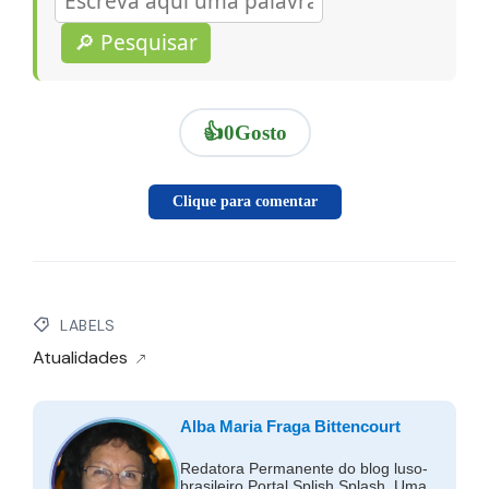
🔎 Pesquisar
👍
0
Gosto
Clique para comentar
LABELS
Atualidades
Alba Maria Fraga Bittencourt
Redatora Permanente do blog luso-
brasileiro Portal Splish Splash. Uma