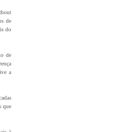
ithout
os de
is do
to de
rença
ive a
cadas
s que
ais à