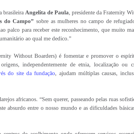
 brasileira
Angelita de Paula
, presidente da Fraternity W
s do Campo”
sobre as mulheres no campo de refugiad
ao palco para receber este reconhecimento, que muito ma
humanitário ao qual me dedico.”
ernity Without Boarders) é fomentar e promover o espíri
 origens, independentemente de etnia, localização ou c
vés do site da fundação
, ajudam múltiplas causas, inclus
arejos africanos. “Sem querer, passeando pelas ruas sofisti
ste absurdo entre o nosso mundo e as dificuldades básica
 centros de acolhimento onde oferecem serviços essenci