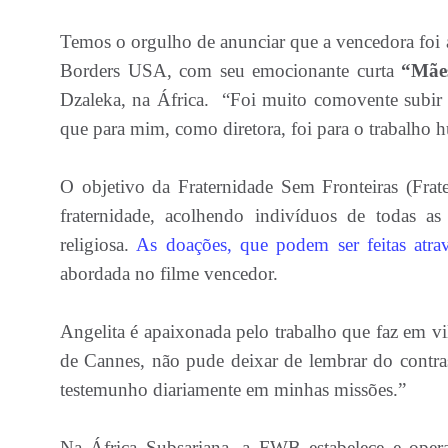
Temos o orgulho de anunciar que a vencedora foi a
Borders USA, com seu emocionante curta
“Mãe
Dzaleka, na África. “Foi muito comovente subir 
que para mim, como diretora, foi para o trabalho 
O objetivo da Fraternidade Sem Fronteiras (Frat
fraternidade, acolhendo indivíduos de todas as
religiosa.
As doações, que podem ser feitas atra
abordada no filme vencedor.
Angelita é apaixonada pelo trabalho que faz em vil
de Cannes, não pude deixar de lembrar do contra
testemunho diariamente em minhas missões.”
Na África Subsariana, a FWB estabelece e opera