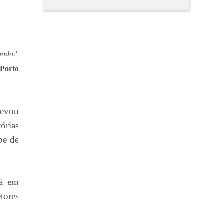
undo."
Porto
levou
órias
pe de
Já em
tores