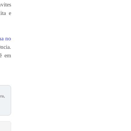
vites
ita e
ma no
ncia.
cê em
ra,