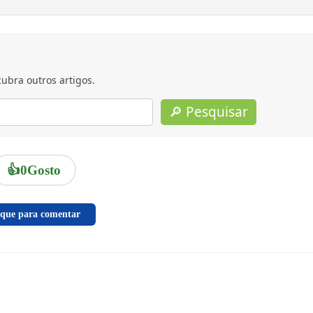
ubra outros artigos.
🔎 Pesquisar
👍
0
Gosto
ique para comentar