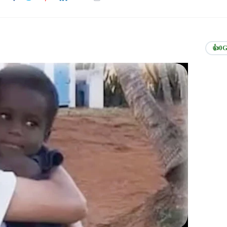
👍
0
G