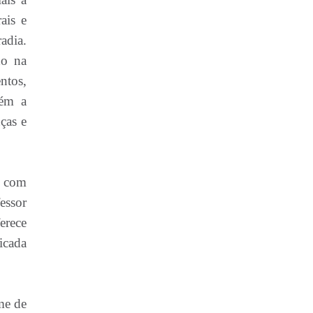
ais e
adia.
do na
ntos,
bém a
ças e
s com
essor
erece
icada
me de