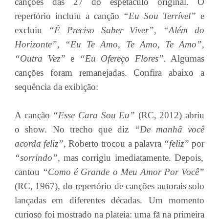
canções das 27 do espetáculo original. O
repertório incluiu a canção
“Eu Sou Terrível”
e
excluiu
“É Preciso Saber Viver”, “Além do
Horizonte”, “Eu Te Amo, Te Amo, Te Amo”,
“Outra Vez”
e
“Eu Ofereço Flores”.
Algumas
canções foram remanejadas. Confira abaixo a
sequência da exibição:
A canção
“Esse Cara Sou Eu”
(RC, 2012) abriu
o show. No trecho que diz
“De manhã você
acorda feliz”,
Roberto trocou a palavra
“feliz”
por
“sorrindo”,
mas corrigiu imediatamente. Depois,
cantou
“Como é Grande o Meu Amor Por Você”
(RC, 1967), do repertório de canções autorais solo
lançadas em diferentes décadas. Um momento
curioso foi mostrado na plateia: uma fã na primeira