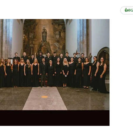
👍
0
G