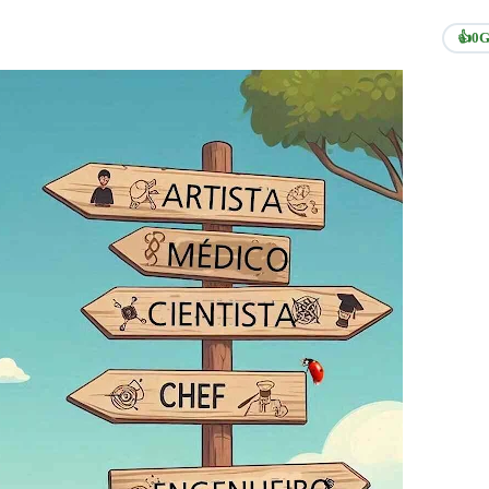
👍
0
G