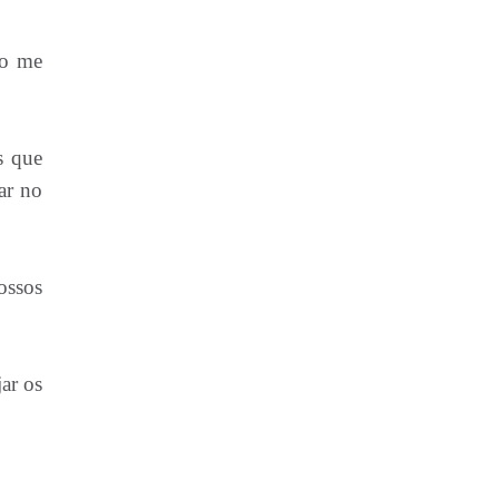
mo me
s que
ar no
ossos
ar os