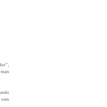
uz’’,
 mais
iundo
o vem