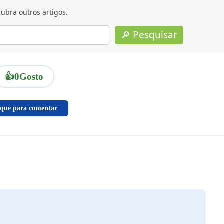
ubra outros artigos.
🔎 Pesquisar
👍
0
Gosto
ique para comentar