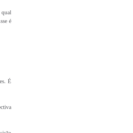
 qual
sse é
es. É
ctiva
visão