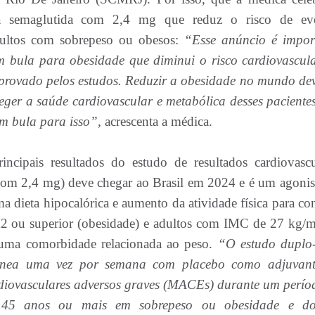
a semaglutida com 2,4 mg que reduz o risco de ev
dultos com sobrepeso ou obesos:
“Esse anúncio é impor
 bula para obesidade que diminui o risco cardiovascula
mprovado pelos estudos. Reduzir a obesidade no mundo dev
ger a saúde cardiovascular e metabólica desses pacientes
m bula para isso”,
acrescenta a médica.
ncipais resultados do estudo de resultados cardiovascu
 2,4 mg) deve chegar ao Brasil em 2024 e é um agonis
dieta hipocalórica e aumento da atividade física para con
2 ou superior (obesidade) e adultos com IMC de 27 kg/
 uma comorbidade relacionada ao peso.
“O estudo duplo
ânea uma vez por semana com placebo como adjuvan
diovasculares adversos graves (MACEs) durante um perío
 45 anos ou mais em sobrepeso ou obesidade e do