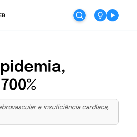
EB
ipidemia,
 700%
ovascular e insuficiência cardíaca,