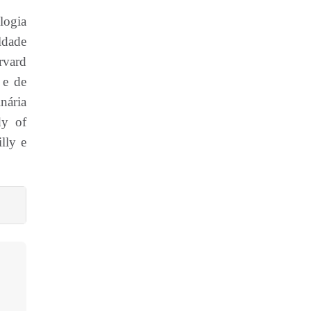
logia
ldade
rvard
 e de
nária
dy of
lly e