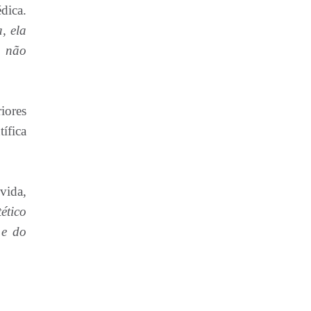
dica.
, ela
e não
iores
ífica
vida,
ético
 e do