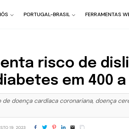
NÓS
PORTUGAL-BRASIL
FERRAMENTAS W
nta risco de disl
diabetes em 400 a
e doença cardíaca coronariana, doença cerebr
STO 19, 2023