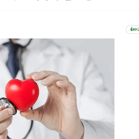
👍
0
G