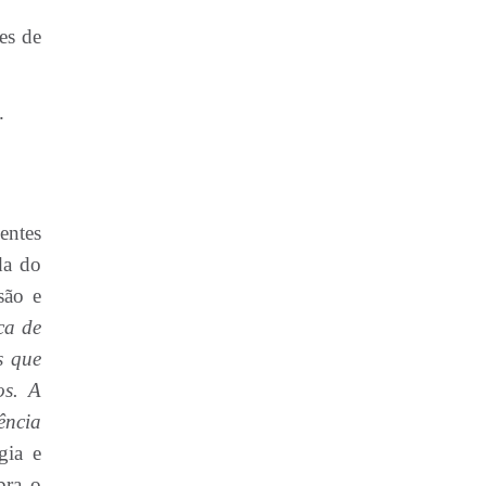
es de
.
entes
da do
são e
ca de
s que
os. A
ência
gia e
bra o