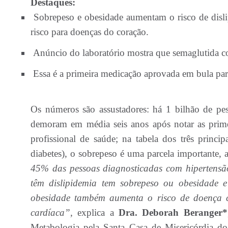
Destaques:
Sobrepeso e obesidade aumentam o risco de dislip
risco para doenças do coração.
Anúncio do laboratório mostra que semaglutida c
Essa é a primeira medicação aprovada em bula par
Os números são assustadores: há 1 bilhão de pe
demoram em média seis anos após notar as primei
profissional de saúde; na tabela dos três principa
diabetes), o sobrepeso é uma parcela importante
45% das pessoas diagnosticadas com hipertensã
têm dislipidemia tem sobrepeso ou obesidade 
obesidade também aumenta o risco de doença ca
cardíaca”,
explica a
Dra. Deborah Beranger*
Metabologia pela Santa Casa de Misericórdia d