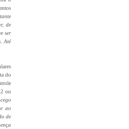
entos
tante
r, de
e ser
. Até
lares
ta do
trole
m2 ou
-cego
te ao
do de
ença