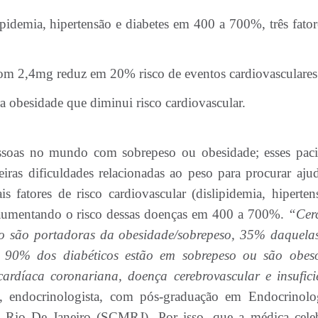
idemia, hipertensão e diabetes em 400 a 700%, três fator
om 2,4mg reduz em 20% risco de eventos cardiovasculares
a obesidade que diminui risco cardiovascular.
ssoas no mundo com sobrepeso ou obesidade; esses paci
ras dificuldades relacionadas ao peso para procurar aju
is fatores de risco cardiovascular (dislipidemia, hiperten
, aumentando o risco dessas doenças em 400 a 700%.
“Cer
o são portadoras da obesidade/sobrepeso, 35% daquela
e 90% dos diabéticos estão em sobrepeso ou são obes
rdíaca coronariana, doença cerebrovascular e insufici
, endocrinologista, com pós-graduação em Endocrinolo
o Rio De Janeiro (SCMRJ). Por isso, que a médica cele