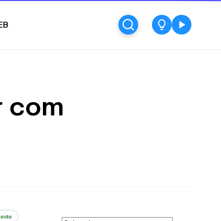
EB
r com
osto