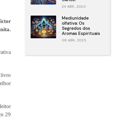
24 ABR., 2020
Mediunidade
ictor
olfativa: Os
Segredos dos
nita.
Aromas Espirituais
08 ABR., 2025
ativa
livro
elhor
eitor
em 29