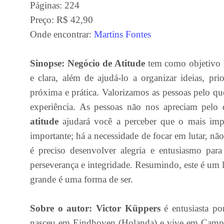
Páginas: 224
Preço: R$ 42,90
Onde encontrar:
Martins Fontes
Sinopse: Negócio de Atitude
tem como objetivo l
e clara, além de ajudá-lo a organizar ideias, p
próxima e prática. Valorizamos as pessoas pelo qu
experiência. As pessoas não nos apreciam pel
atitude
ajudará você a perceber que o mais imp
importante; há a necessidade de focar em lutar, n
é preciso desenvolver alegria e entusiasmo para
perseverança e integridade. Resumindo, este é um li
grande é uma forma de ser.
Sobre o autor: Victor Küppers
é entusiasta po
nasceu em Eindhoven (Holanda) e vive em Camp