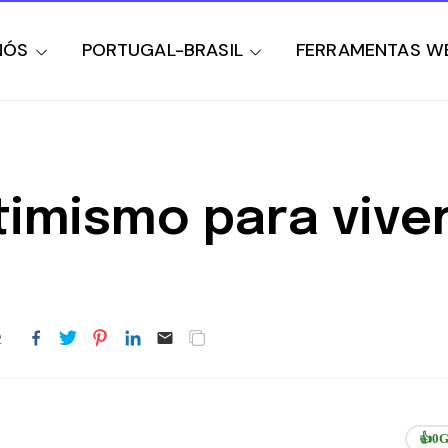
NÓS
PORTUGAL-BRASIL
FERRAMENTAS W
imismo para vive
2
👍
0
G