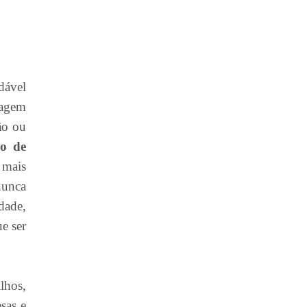
dável
dagem
ão ou
io de
 mais
nunca
dade,
ue ser
lhos,
sas e