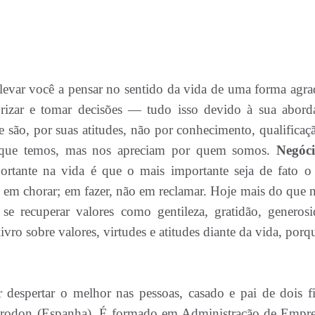
evar você a pensar no sentido da vida de uma forma agra
riorizar e tomar decisões — tudo isso devido à sua abor
e são, por suas atitudes, não por conhecimento, qualificaç
o que temos, mas nos apreciam por quem somos.
Negóc
ortante na vida é que o mais importante seja de fato o
ão em chorar; em fazer, não em reclamar. Hoje mais do que 
 se recuperar valores como gentileza, gratidão, generosi
vro sobre valores, virtudes e atitudes diante da vida, porq
r despertar o melhor nas pessoas, casado e pai de dois fi
rodon (Espanha). É formado em Administração de Empre