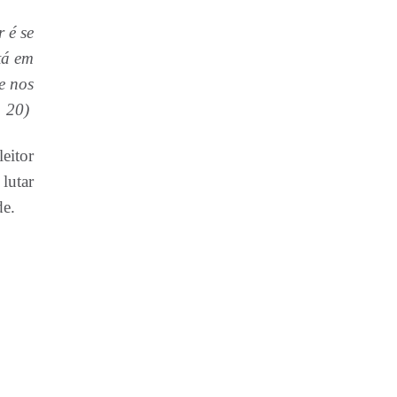
 é se
tá em
e nos
. 20)
leitor
 lutar
ude.