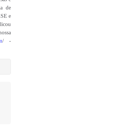
ma de
ESE e
licou
nossa
m
/ -