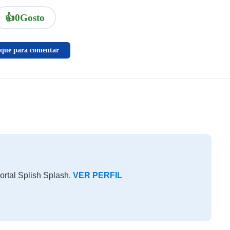
👍
0
Gosto
ique para comentar
ortal Splish Splash.
VER PERFIL