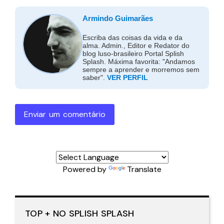
Armindo Guimarães
Escriba das coisas da vida e da
alma. Admin., Editor e Redator do
blog luso-brasileiro Portal Splish
Splash. Máxima favorita: "Andamos
Slimmy completou 20 anos de carreira repletos de
sempre a aprender e morremos sem
saber".
VER PERFIL
grandes momentos e outros menos bons, mas a
paternidade e uma nova abordagem aos fantasmas
do passado (como o título do novo álbum faz
Enviar um comentário
alusão) fazem com que surja um Slimmy
revigorado, ainda na ressaca da edição do seu Best
Of, mas com mais vontade que nunca de mostrar
todo o seu exponencial criativo e a sua energia
Powered by
Translate
visceral na composição de novas canções.
TOP + NO SPLISH SPLASH