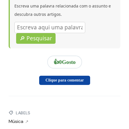
Escreva uma palavra relacionada com o assunto e
descubra outros artigos.
O título do novo álbum foi inspirado numa
🔎 Pesquisar
passagem do livro “Hollywood” de Charles
Bukowski, em especial num momento em Venice
Beach em que o escritor descreve as ondas do mar
👍
0
Gosto
dessa forma: close enough to be seen, far enough
away to be safe. Slimmy adoptou esta frase como
Clique para comentar
uma analogia à sua vida, o “estar presente e
visível, mas longe de tudo e (quase) todos”.
LABELS
Música