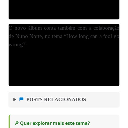
O novo álbum conta também com a colaboração
de Nuno Norte, no tema “How long can a fool go
wrong?”.
POSTS RELACIONADOS
🔎 Quer explorar mais este tema?