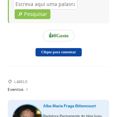
🔎 Pesquisar
👍
0
Gosto
Clique para comentar
LABELS
Eventos
Alba Maria Fraga Bittencourt
Redatora Permanente do blog luso-