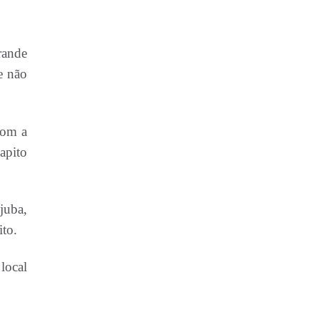
rande
e não
com a
apito
juba,
to.
local