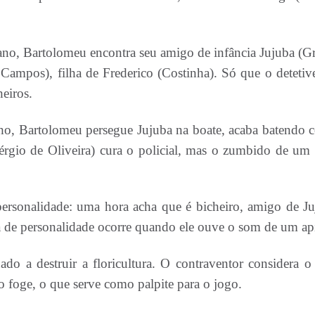
lano, Bartolomeu encontra seu amigo de infância Jujuba (G
a Campos), filha de Frederico (Costinha). Só que o detetiv
heiros.
o, Bartolomeu persegue Jujuba na boate, acaba batendo 
érgio de Oliveira) cura o policial, mas o zumbido de um 
 personalidade: uma hora acha que é bicheiro, amigo de Ju
 de personalidade ocorre quando ele ouve o som de um api
do a destruir a floricultura. O contraventor considera o 
 foge, o que serve como palpite para o jogo.