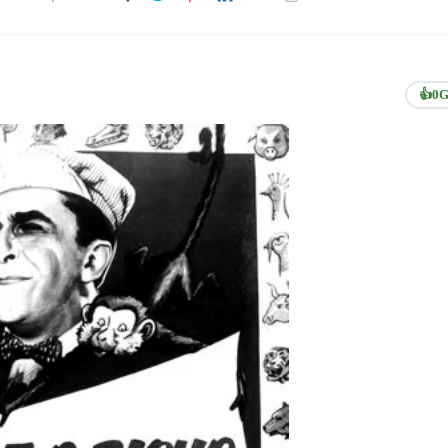
👍
0
G