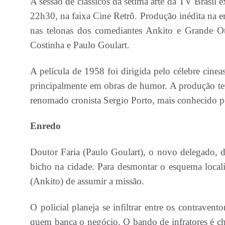
A sessão de clássicos da sétima arte da TV Brasil 
22h30, na faixa Cine Retrô. Produção inédita na em
nas telonas dos comediantes Ankito e Grande Ot
Costinha e Paulo Goulart.
A película de 1958 foi dirigida pelo célebre cinea
principalmente em obras de humor. A produção tev
renomado cronista Sergio Porto, mais conhecido p
Enredo
Doutor Faria (Paulo Goulart), o novo delegado, 
bicho na cidade. Para desmontar o esquema locali
(Ankito) de assumir a missão.
O policial planeja se infiltrar entre os contraven
quem banca o negócio. O bando de infratores é ch