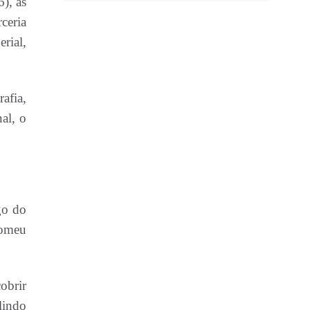
), às
ceria
rial,
afia,
al, o
go do
lomeu
obrir
lindo