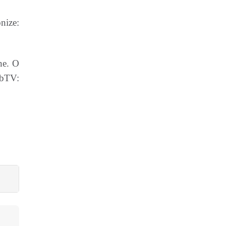
nize:
ne. O
ebTV: