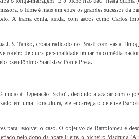
exibe o longa-metragem "E o bicho não deu" nesta quinta (6
issora, o filme é mais um entre os grandes sucessos da par
elo. A trama conta, ainda, com astros como Carlos Impe
sta J.B. Tanko, croata radicado no Brasil com vasta filmogr
e roteiro de outra personalidade ímpar na comédia nacion
elo pseudônimo Stanislaw Ponte Preta.
dá início à "Operação Bicho", decidido a acabar com o jo
zado em uma floricultura, ele encarrega o detetive Barto
tores para resolver o caso. O objetivo de Bartolomeu é desc
efiado pelo dono da boate Flerte, o bicheiro Madruga (Ar