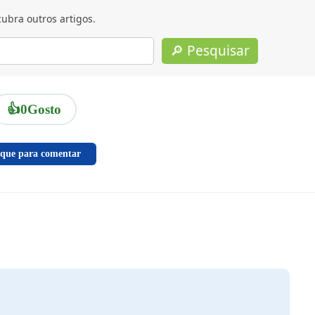
ubra outros artigos.
🔎 Pesquisar
👍
0
Gosto
ique para comentar