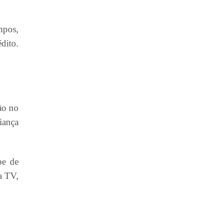
mpos,
dito.
ão no
iança
pe de
a TV,