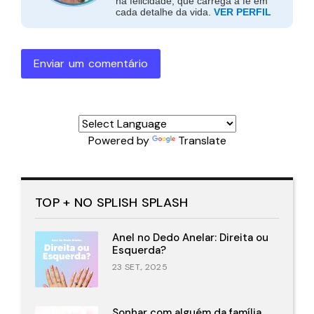
na felicidade, que carrega a fé em
cada detalhe da vida.
VER PERFIL
Enviar um comentário
Powered by
Translate
TOP + NO SPLISH SPLASH
Anel no Dedo Anelar: Direita ou
Esquerda?
23 SET., 2025
Sonhar com alguém da família