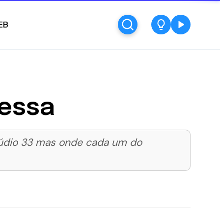
EB
ressa
túdio 33 mas onde cada um do