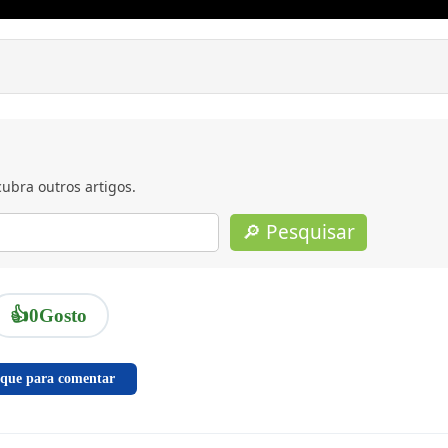
ubra outros artigos.
🔎 Pesquisar
👍
0
Gosto
ique para comentar