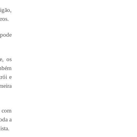
igão,
ros.
 pode
e, os
ambém
rói e
meira
e com
oda a
ista.