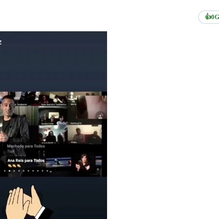
👍
0
G