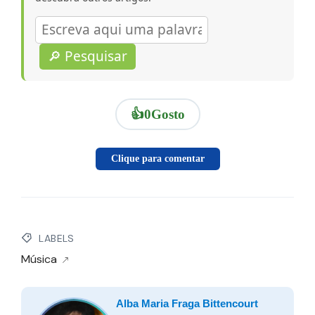
🔎 Pesquisar
👍
0
Gosto
Clique para comentar
LABELS
Música
Alba Maria Fraga Bittencourt