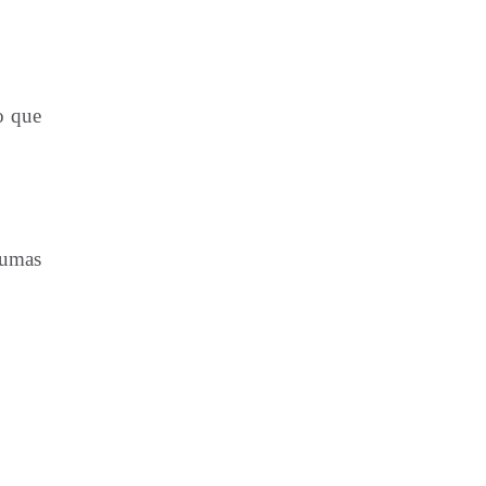
o que
gumas