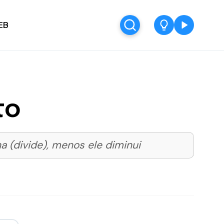
EB
to
 (divide), menos ele diminui