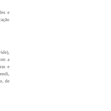
des e
cação
ide),
com a
ras e
endi,
o, de