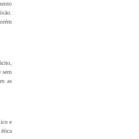
mento
ixão.
porém
cito,
e sem
am as
ico e
ética