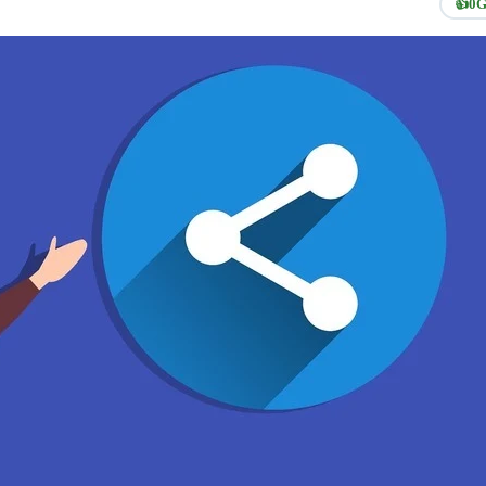
👍
0
G