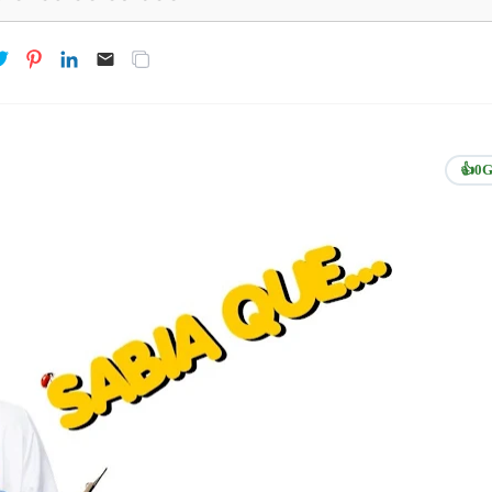
👍
0
G