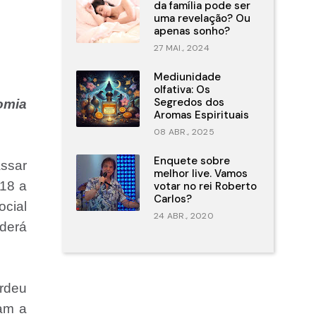
da família pode ser
uma revelação? Ou
apenas sonho?
27 MAI., 2024
Mediunidade
olfativa: Os
Segredos dos
omia
Aromas Espirituais
08 ABR., 2025
Enquete sobre
assar
melhor live. Vamos
 18 a
votar no rei Roberto
Carlos?
cial
24 ABR., 2020
derá
erdeu
am a