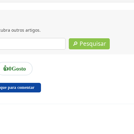
ubra outros artigos.
🔎 Pesquisar
👍
0
Gosto
ique para comentar