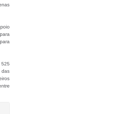
penas
apoio
para
para
 525
 das
eiros
entre