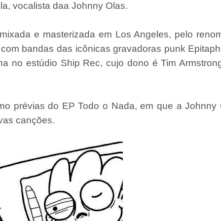
la, vocalista daa Johnny Olas.
oi mixada e masterizada em Los Angeles, pelo ren
a com bandas das icônicas gravadoras punk Epitaph
ha no estúdio Ship Rec, cujo dono é Tim Armstron
como prévias do EP Todo o Nada, em que a Johnny
vas canções.