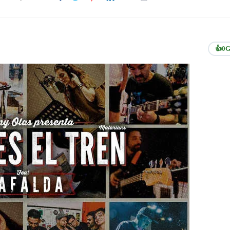
👍
0
G