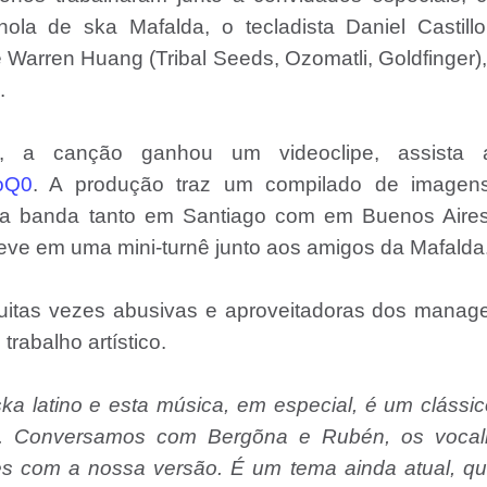
la de ska Mafalda, o tecladista Daniel Castillo
e Warren Huang (Tribal Seeds, Ozomatli, Goldfinger)
.
s, a canção ganhou um videoclipe, assista a
0oQ0
. A produção traz um compilado de imagen
da banda tanto em Santiago com em Buenos Aires
eve em uma mini-turnê junto aos amigos da Mafalda
muitas vezes abusivas e aproveitadoras dos manag
abalho artístico.
ka latino e esta música, em especial, é um clássi
ro. Conversamos com Bergõna e Rubén, os vocali
izes com a nossa versão. É um tema ainda atual, qu