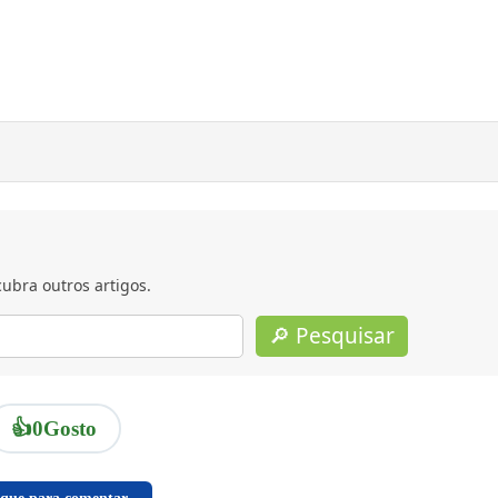
ubra outros artigos.
🔎 Pesquisar
👍
0
Gosto