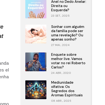
Anel no Dedo Anelar:
Direita ou
Esquerda?
23 SET., 2025
te
Sonhar com alguém
da família pode ser
at
uma revelação? Ou
apenas sonho?
27 MAI., 2024
Enquete sobre
melhor live. Vamos
anda
votar no rei Roberto
Carlos?
es el
24 ABR., 2020
lenha
Mediunidade
olfativa: Os
Segredos dos
Aromas Espirituais
08 ABR., 2025
como