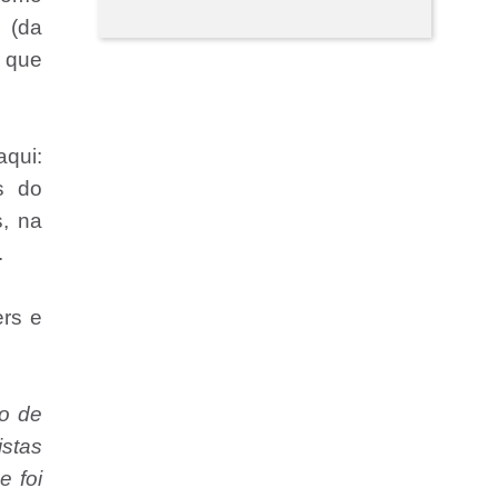
 (da
, que
qui:
s do
, na
.
ers e
co de
stas
e foi