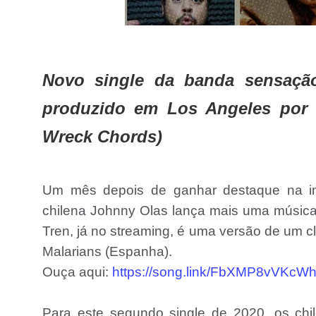
Novo single da banda sensaçã
produzido em Los Angeles por T
Wreck Chords)
Um mês depois de ganhar destaque na imp
chilena Johnny Olas lança mais uma música q
Tren, já no streaming, é uma versão de um 
Malarians (Espanha).
Ouça aqui:
https://song.link/FbXMP8vVKcW
Para este segundo single de 2020, os chi