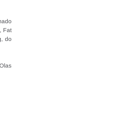
omado
, Fat
g, do
 Olas