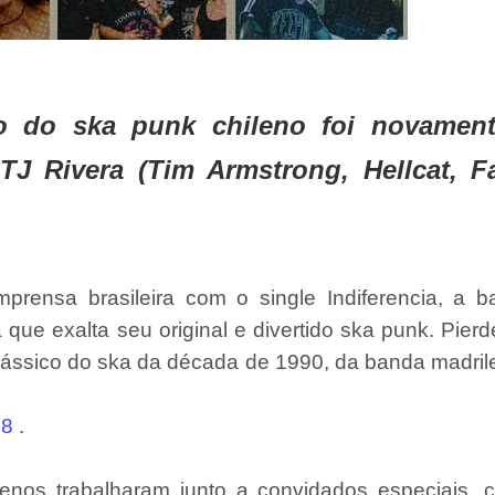
o do ska punk chileno foi novamen
J Rivera (Tim Armstrong, Hellcat, F
rensa brasileira com o single Indiferencia, a b
ue exalta seu original e divertido ska punk. Pierd
clássico do ska da década de 1990, da banda madri
h8
.
lenos trabalharam junto a convidados especiais, 