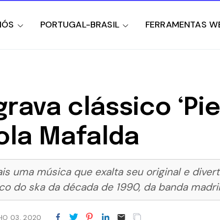
NÓS
PORTUGAL-BRASIL
FERRAMENTAS W
rava clássico ‘Pie
ola Mafalda
s uma música que exalta seu original e diverti
co do ska da década de 1990, da banda madril
HO 03, 2020