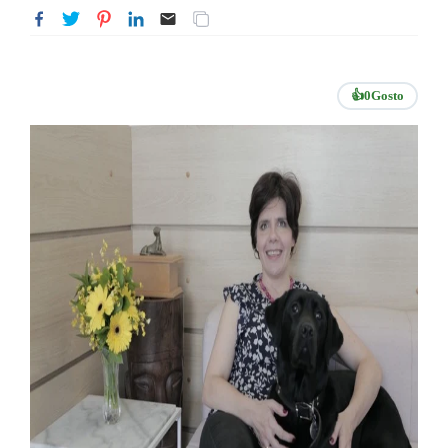
👍
0
Gosto