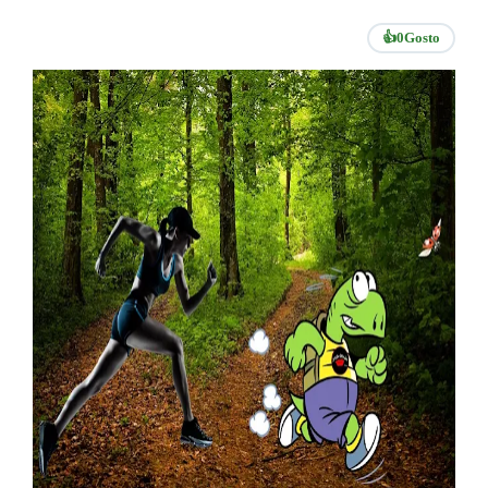
👍
0
Gosto