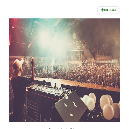
👍
0
Gosto