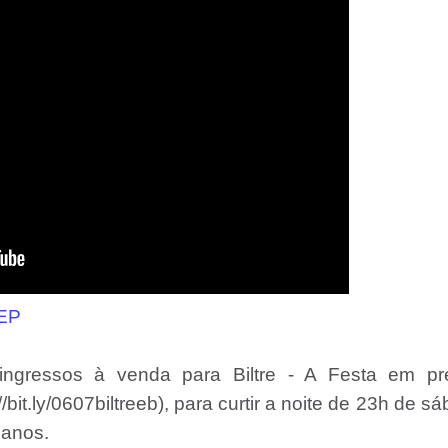
eEP
 ingressos à venda para Biltre - A Festa em pr
/bit.ly/0607biltreeb), para curtir a noite de 23h de s
 anos.