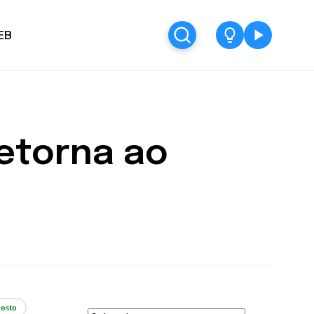
EB
retorna ao
osto