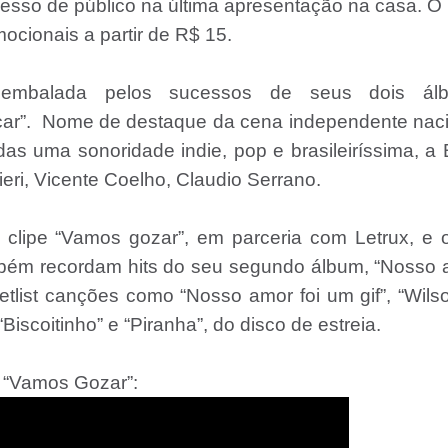
esso de público na última apresentação na casa. O
ocionais a partir de R$ 15.
embalada pelos sucessos de seus dois álb
çar”. Nome de destaque da cena independente nac
 uma sonoridade indie, pop e brasileiríssima, a B
ieri, Vicente Coelho, Claudio Serrano.
 clipe “Vamos gozar”, em parceria com Letrux, e 
também recordam hits do seu segundo álbum, “Nosso
tlist canções como “Nosso amor foi um gif”, “Wils
Biscoitinho” e “Piranha”, do disco de estreia.
 “Vamos Gozar”: