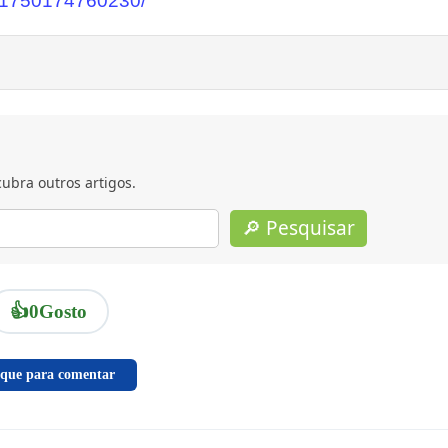
391750174760230/
ubra outros artigos.
🔎 Pesquisar
👍
0
Gosto
ique para comentar