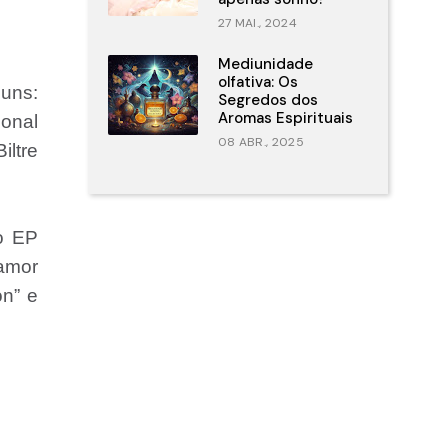
27 MAI., 2024
Mediunidade
olfativa: Os
uns:
Segredos dos
Aromas Espirituais
ional
08 ABR., 2025
iltre
o EP
 amor
on” e