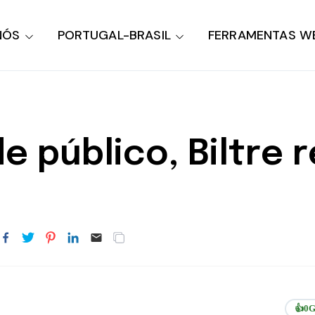
NÓS
PORTUGAL-BRASIL
FERRAMENTAS W
 público, Biltre 
👍
0
G