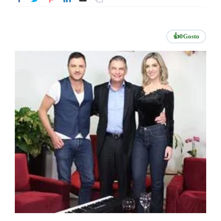
👍
0
Gosto