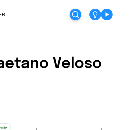
EB
Caetano Veloso
osto