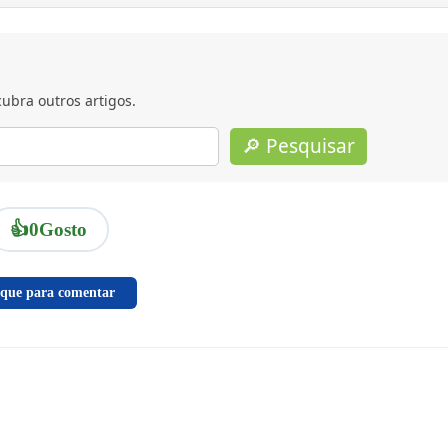
ubra outros artigos.
🔎 Pesquisar
👍
0
Gosto
ique para comentar