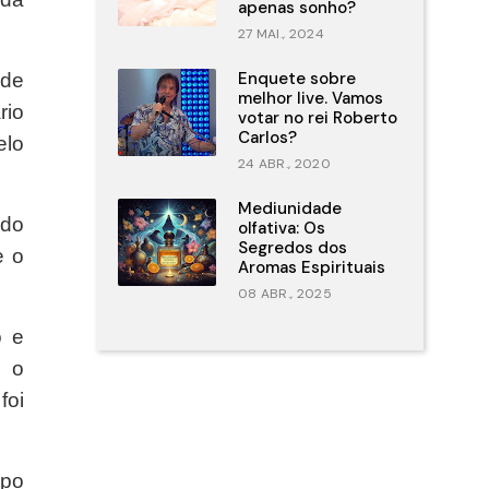
apenas sonho?
27 MAI., 2024
Enquete sobre
 de
melhor live. Vamos
rio
votar no rei Roberto
Carlos?
elo
24 ABR., 2020
Mediunidade
ndo
olfativa: Os
Segredos dos
e o
Aromas Espirituais
08 ABR., 2025
o e
e o
foi
mpo