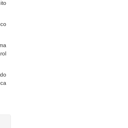
ito
oco
uma
rol
 do
sca