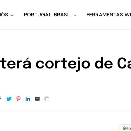
NÓS
PORTUGAL-BRASIL
FERRAMENTAS W
 terá cortejo de 
👍
0
G