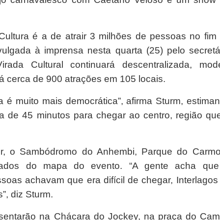
Cultura é a de atrair 3 milhões de pessoas no fim
ulgada à imprensa nesta quarta (25) pelo secretá
irada Cultural continuará descentralizada, mod
 cerca de 900 atrações em 105 locais.
a é muito mais democrática”, afirma Sturm, estima
 de 45 minutos para chegar ao centro, região qu
or, o Sambódromo do Anhembi, Parque do Carm
rtados do mapa do evento. “A gente acha qu
as achavam que era difícil de chegar, Interlagos 
”, diz Sturm.
resentarão na Chácara do Jockey, na praça do Ca