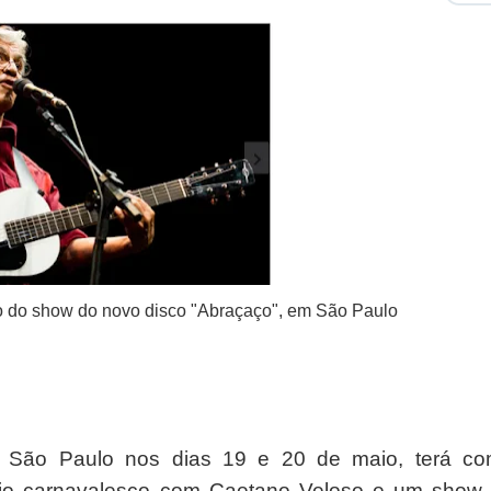
o do show do novo disco "Abraçaço", em São Paulo
m São Paulo nos dias 19 e 20 de maio, terá c
jo carnavalesco com Caetano Veloso e um show