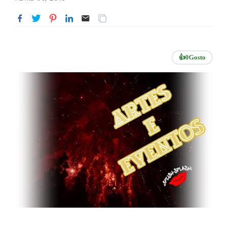
👍
0
Gosto