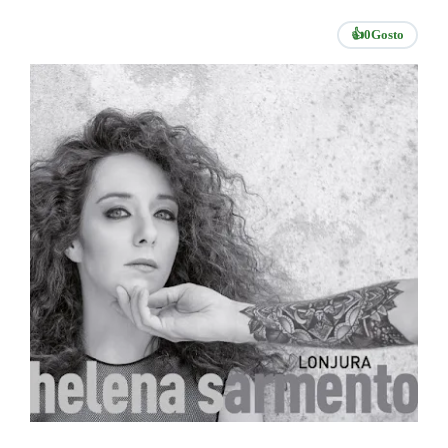
👍
0
Gosto