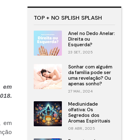
TOP + NO SPLISH SPLASH
Anel no Dedo Anelar:
Direita ou
Esquerda?
23 SET., 2025
Sonhar com alguém
da família pode ser
uma revelação? Ou
apenas sonho?
, em
27 MAI., 2024
018.
Mediunidade
olfativa: Os
Segredos dos
Aromas Espirituais
, em
08 ABR., 2025
enção