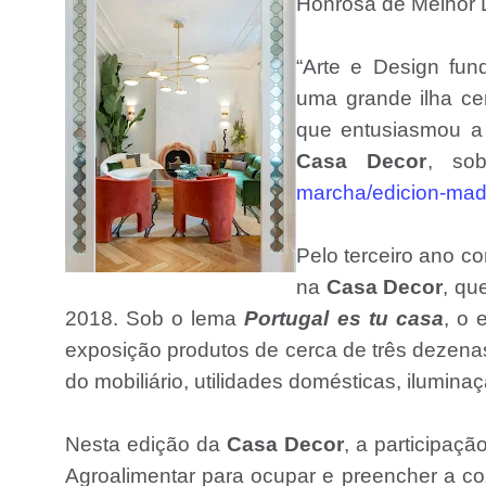
Honrosa de Melhor D
“Arte e Design fun
uma grande ilha ce
que entusiasmou a g
Casa Decor
, so
marcha/edicion-madr
Pelo terceiro ano c
na
Casa Decor
, qu
2018. Sob o lema
Portugal es tu casa
, o 
exposição produtos de cerca de três dezena
do mobiliário, utilidades domésticas, ilumina
Nesta edição da
Casa Decor
, a participaç
Agroalimentar para ocupar e preencher a c