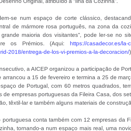
esenho Original, atribuído à “Ilha da Cozinha”.
dem-se num espaço de corte clássico, destacand
ntral de mármore rosa português, na zona da coz
rande maioria dos visitantes”, pode ler-se no si
bre os Prémios. (Aqui:
https://casadecor.es/la-
id-2018/entrega-de-los-vi-premios-a-la-decoracion/
)
onsecutivo, a AICEP organizou a participação de Por
e arrancou a 15 de fevereiro e termina a 25 de mar
espaço de Portugal, com 60 metros quadrados, te
s de empresas portuguesas da Fileira Casa, dos se
ção, têxtil-lar e também alguns materiais de construç
ão portuguesa conta também com 12 empresas da Fi
ozinha, tornando-a num espaço mais real, uma nov