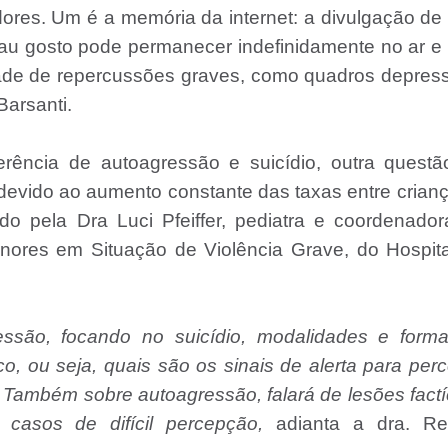
dores. Um é a memória da internet: a divulgação d
au gosto pode permanecer indefinidamente no ar e
dade de repercussões graves, como quadros depres
Barsanti.
rência de autoagressão e suicídio, outra questã
devido ao aumento constante das taxas entre crian
ado pela Dra Luci Pfeiffer, pediatra e coordenado
ores em Situação de Violência Grave, do Hospita
essão, focando no suicídio, modalidades e forma
co, ou seja, quais são os sinais de alerta para per
Também sobre autoagressão, falará de lesões factí
 casos de difícil percepção,
adianta a dra. Re