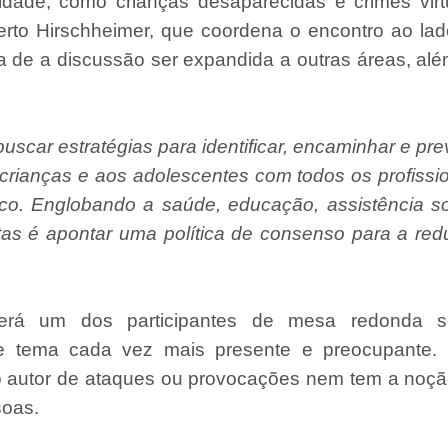
idade, como crianças desaparecidas e crimes virt
berto Hirschheimer, que coordena o encontro ao la
a de a discussão ser expandida a outras áreas, al
uscar estratégias para identificar, encaminhar e pre
 crianças e aos adolescentes com todos os profissi
o. Englobando a saúde, educação, assistência so
tas é apontar uma política de consenso para a re
será um dos participantes de mesa redonda s
e de tema cada vez mais presente e preocupante.
o autor de ataques ou provocações nem tem a noçã
soas.