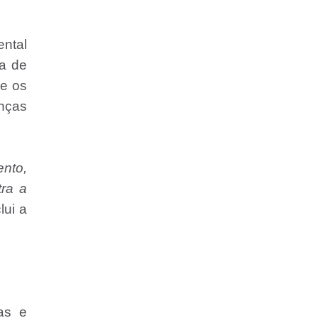
ental
ia de
 e os
anças
ento,
tra a
lui a
as e