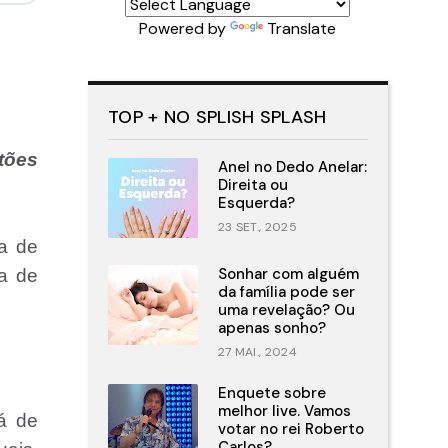
Powered by
Translate
TOP + NO SPLISH SPLASH
tões
Anel no Dedo Anelar:
Direita ou
Esquerda?
23 SET., 2025
a de
Sonhar com alguém
a de
da família pode ser
uma revelação? Ou
apenas sonho?
27 MAI., 2024
Enquete sobre
melhor live. Vamos
á de
votar no rei Roberto
Carlos?