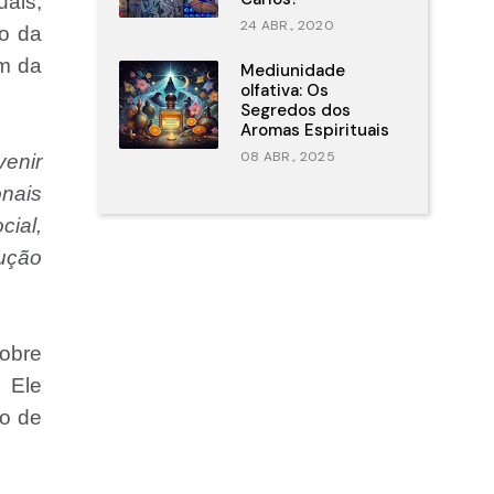
uais,
24 ABR., 2020
do da
ém da
Mediunidade
olfativa: Os
Segredos dos
Aromas Espirituais
08 ABR., 2025
venir
onais
cial,
dução
obre
 Ele
o de