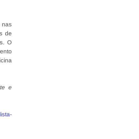
s nas
as de
s. O
ento
icina
te e
ista-