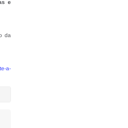
as e
o da
te-a-