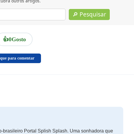
ubra outros artigos.
🔎 Pesquisar
👍
0
Gosto
ique para comentar
-brasileiro Portal Splish Splash. Uma sonhadora que