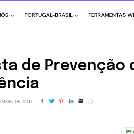
NÓS
PORTUGAL-BRASIL
FERRAMENTAS W
ista de Prevenção 
ência
EMBRO 06, 2017
👍
0
G