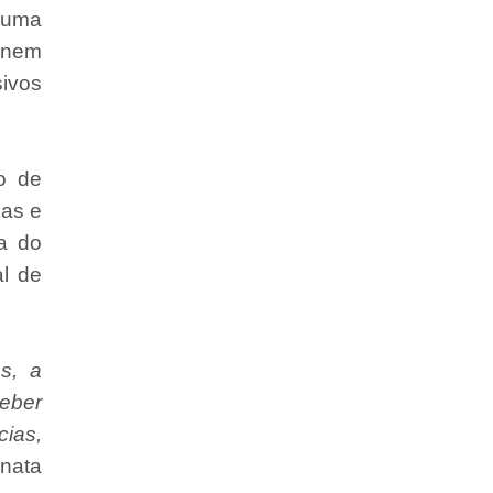
e uma
 nem
sivos
o de
ças e
ra do
l de
s, a
ceber
cias,
nata