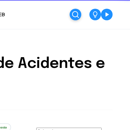
EB
de Acidentes e
osto