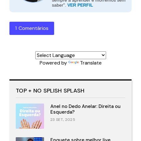
sempre a aprender e morremos sem
saber".
VER PERFIL
1 Comentários
Powered by
Translate
TOP + NO SPLISH SPLASH
Anel no Dedo Anelar: Direita ou
Esquerda?
23 SET., 2025
Enquete sobre melhor live.