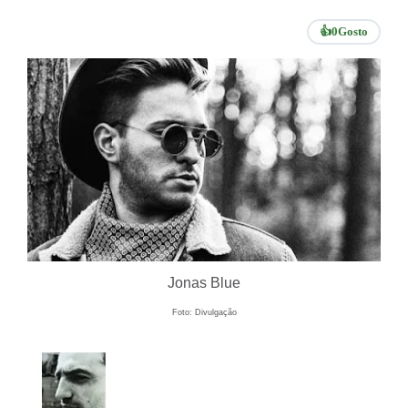
👍
0
Gosto
Jonas Blue
Foto: Divulgação