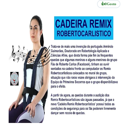
👍
0
Gosto