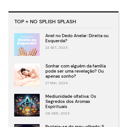
TOP + NO SPLISH SPLASH
Anel no Dedo Anelar: Direita ou
Esquerda?
23 SET., 2025
Sonhar com alguém da família
pode ser uma revelação? Ou
apenas sonho?
27 MAI., 2024
Mediunidade olfativa: Os
Segredos dos Aromas
Espirituais
08 ABR., 2025
Proteja-se do mau-olhado: 5