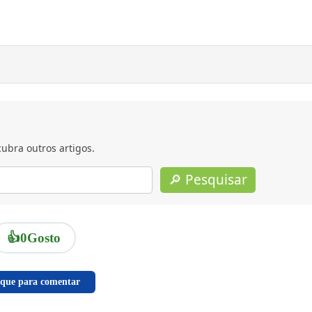
ubra outros artigos.
🔎 Pesquisar
👍
0
Gosto
ique para comentar