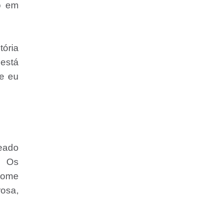
o em
tória
 está
e eu
geado
. Os
nome
osa,