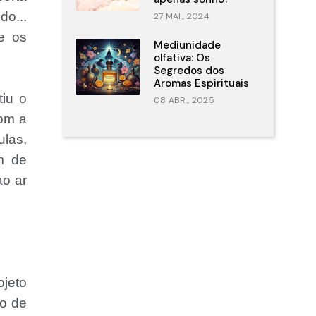
do...
27 MAI., 2024
e os
Mediunidade
olfativa: Os
Segredos dos
Aromas Espirituais
tiu o
08 ABR., 2025
com a
las,
m de
ao ar
ojeto
ro de