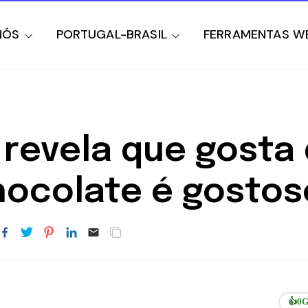
NÓS
PORTUGAL-BRASIL
FERRAMENTAS W
 revela que gosta
hocolate é gostos
👍
0
G