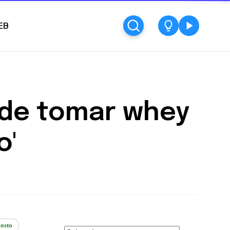
EB
 de tomar whey
o'
osto