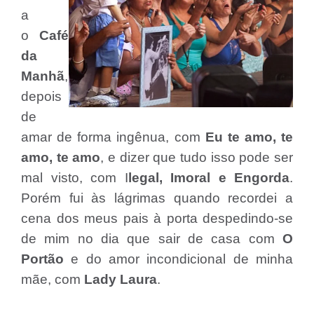
a
o
Café
da
Manhã
,
depois
de
amar de forma ingênua, com
Eu te amo, te
amo, te amo
, e dizer que tudo isso pode ser
mal visto, com I
legal, Imoral e Engorda
.
Porém fui às lágrimas quando recordei a
cena dos meus pais à porta despedindo-se
de mim no dia que sair de casa com
O
Portão
e do amor incondicional de minha
mãe, com
Lady Laura
.