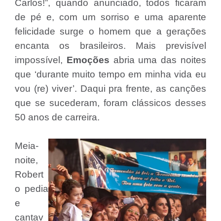
Carlos!”, quando anunciado, todos ficaram
de pé e, com um sorriso e uma aparente
felicidade surge o homem que a gerações
encanta os brasileiros. Mais previsível
impossível,
Emoções
abria uma das noites
que ‘durante muito tempo em minha vida eu
vou (re) viver’. Daqui pra frente, as canções
que se sucederam, foram clássicos desses
50 anos de carreira.
Meia-
noite,
Robert
o pedia
e
cantav